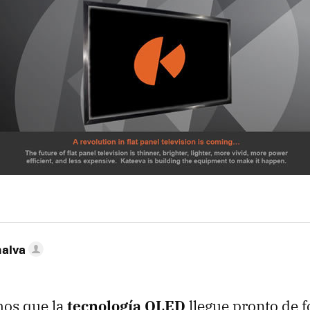
nalva
os que la
tecnología OLED
llegue pronto de 