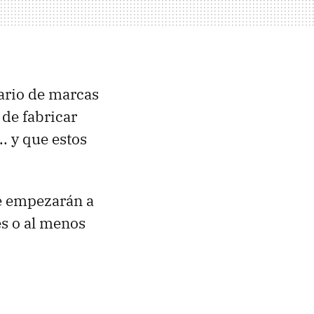
ario de marcas
 de fabricar
.. y que estos
 empezarán a
es o al menos