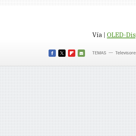
Vía |
OLED-Dis
TEMAS
Televisor
FACEBOOK
TWITTER
FLIPBOARD
E-
MAIL