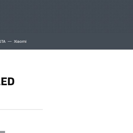
GTA
Xiaomi
LED