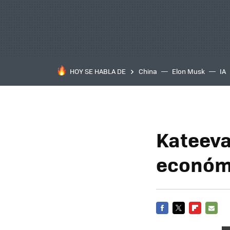
HOY SE HABLA DE
China
Elon Musk
IA
Kateeva
económ
FACEBOOK
TWITTER
FLIPBOARD
E-