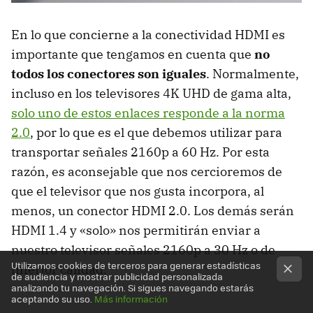
En lo que concierne a la conectividad HDMI es
importante que tengamos en cuenta que
no
todos los conectores son iguales
. Normalmente,
incluso en los televisores 4K UHD de gama alta,
solo uno de estos enlaces responde a la norma
2.0
, por lo que es el que debemos utilizar para
transportar señales 2160p a 60 Hz. Por esta
razón, es aconsejable que nos cercioremos de
que el televisor que nos gusta incorpora, al
menos, un conector HDMI 2.0. Los demás serán
HDMI 1.4 y «solo» nos permitirán enviar a
nuestro televisor señales 2160p a 30 Hz o de
Utilizamos cookies de terceros para generar estadísticas
inferior calidad.
de audiencia y mostrar publicidad personalizada
analizando tu navegación. Si sigues navegando estarás
aceptando su uso.
Más información