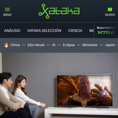
MENÚ
NUEVO
Suscríbete a
ANÁLISIS
XATAKA SELECCIÓN
CIENCIA
MOVILIDAD
HOY SE HABLA DE
China
Elon Musk
IA
Eclipse
Miniserie
Japón