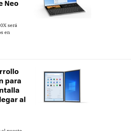
ce Neo
10X será
os en
rrollo
n para
ntalla
legar al
 el puesto