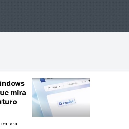
Windows
que mira
uturo
ta en esa