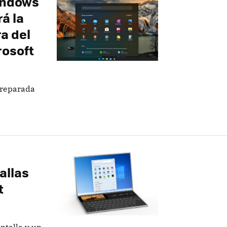
Windows
á la
a del
rosoft
preparada
allas
t