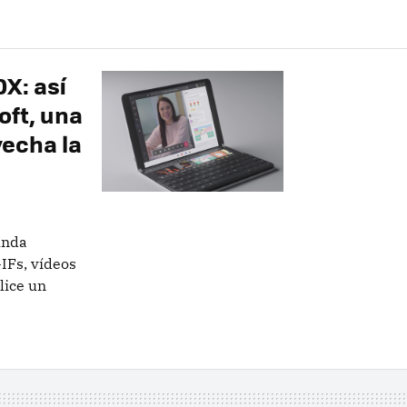
X: así
oft, una
vecha la
unda
GIFs, vídeos
lice un