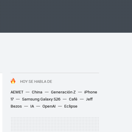
HOY SE HABLA DE
AEMET
China
Generación Z
iPhone
17
Samsung Galaxy S26
Café
Jeff
Bezos
IA
OpenAI
Eclipse