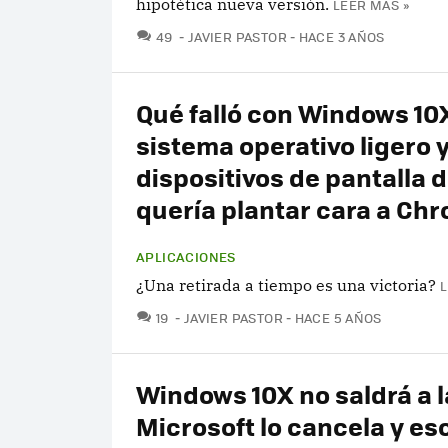
hipotética nueva versión.
LEER MÁS »
COMENTARIOS
49
JAVIER PASTOR
HACE 3 AÑOS
Qué falló con Windows 10X
sistema operativo ligero 
dispositivos de pantalla 
quería plantar cara a Ch
APLICACIONES
¿Una retirada a tiempo es una victoria?
L
COMENTARIOS
19
JAVIER PASTOR
HACE 5 AÑOS
Windows 10X no saldrá a la
Microsoft lo cancela y es