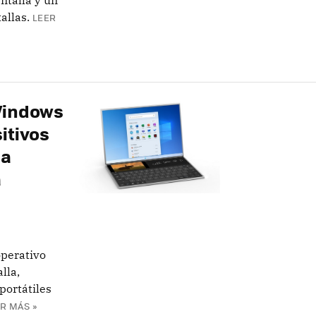
ntalla y un
allas.
LEER
Windows
itivos
 a
a
operativo
lla,
portátiles
R MÁS »