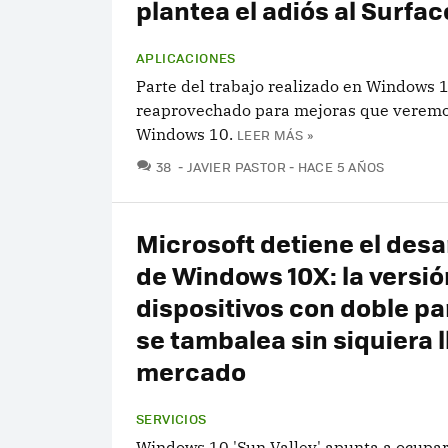
plantea el adiós al Surfa
APLICACIONES
Parte del trabajo realizado en Windows 
reaprovechado para mejoras que verem
Windows 10.
LEER MÁS »
COMENTARIOS
38
JAVIER PASTOR
HACE 5 AÑOS
Microsoft detiene el desa
de Windows 10X: la versió
dispositivos con doble pa
se tambalea sin siquiera l
mercado
SERVICIOS
Windows 10 'Sun Valley' apunta a ocupar