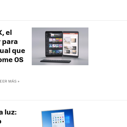
, el
y para
dual que
rome OS
EER MÁS »
 luz:
o