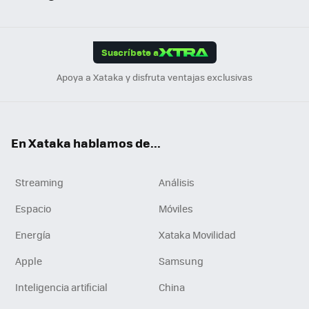
ats
ter
ebo
tub
agr
gra
boa
Link
Tikt
App
ok
e
am
m
rd
edI
ok
Suscríbete a
n
Apoya a Xataka y disfruta ventajas exclusivas
En Xataka hablamos de...
Streaming
Análisis
Espacio
Móviles
Energía
Xataka Movilidad
Apple
Samsung
Inteligencia artificial
China