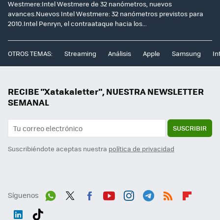
Westmere:Intel Westmere de 32 nanómetros, nuevos
avances.Nuevos Intel Westmere: 32 nanómetros previstos para
2010.Intel Penryn, el contraataque hacia los...
OTROS TEMAS:
Streaming
Análisis
Apple
Samsung
In
RECIBE "Xatakaletter", NUESTRA NEWSLETTER
SEMANAL
SUSCRIBIR
Suscribiéndote aceptas nuestra
política de privacidad
Síguenos
Wh
Twit
Fac
You
Inst
Tele
RSS
Flip