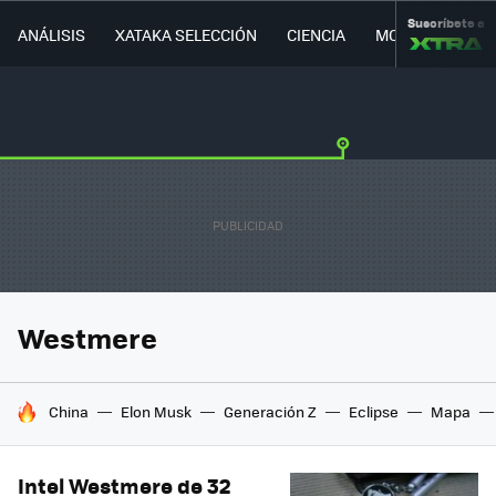
Suscríbete a
ANÁLISIS
XATAKA SELECCIÓN
CIENCIA
MOVILIDAD
Westmere
HOY SE HABLA DE
China
Elon Musk
Generación Z
Eclipse
Mapa
Intel Westmere de 32