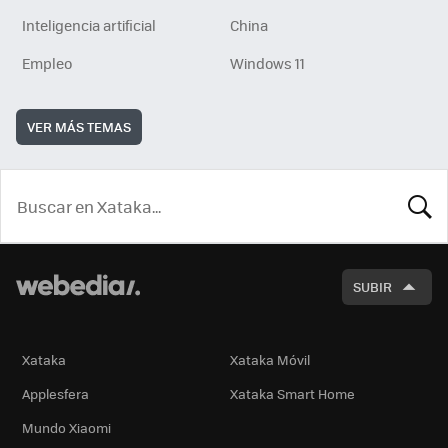
Inteligencia artificial
China
Empleo
Windows 11
VER MÁS TEMAS
BUSCA
SUBIR
Xataka
Xataka Móvil
Applesfera
Xataka Smart Home
Mundo Xiaomi