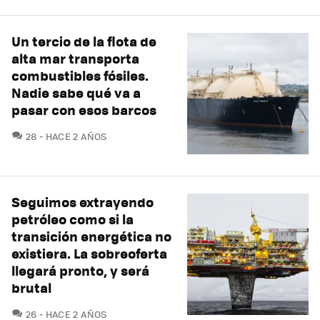
Un tercio de la flota de
alta mar transporta
combustibles fósiles.
Nadie sabe qué va a
pasar con esos barcos
COMENTARIOS
28
HACE 2 AÑOS
Seguimos extrayendo
petróleo como si la
transición energética no
existiera. La sobreoferta
llegará pronto, y será
brutal
COMENTARIOS
26
HACE 2 AÑOS