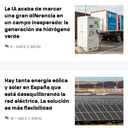
La IA acaba de marcar
una gran diferencia en
un campo inesperado: la
generación de hidrógeno
verde
COMENTARIOS
6
HACE 2 AÑOS
Hay tanta energía eólica
y solar en España que
está desequilibrando la
red eléctrica. La solución
es más flexibilidad
COMENTARIOS
41
HACE 2 AÑOS