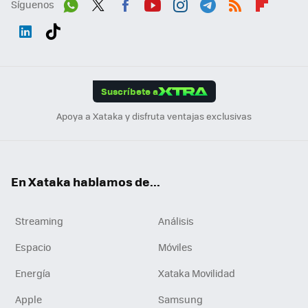
Síguenos
Wh
Twit
Fac
You
Inst
Tele
RSS
Flip
ats
ter
ebo
tub
agr
gra
boa
Link
Tikt
App
ok
e
am
m
rd
edI
ok
Suscríbete a
n
Apoya a Xataka y disfruta ventajas exclusivas
En Xataka hablamos de...
Streaming
Análisis
Espacio
Móviles
Energía
Xataka Movilidad
Apple
Samsung