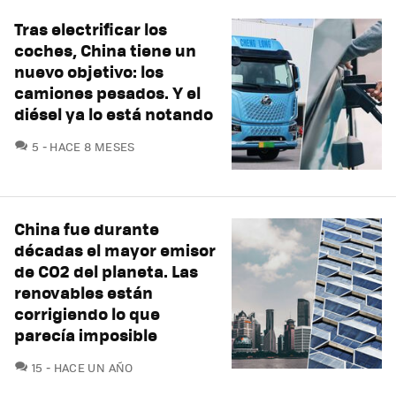
Tras electrificar los
coches, China tiene un
nuevo objetivo: los
camiones pesados. Y el
diésel ya lo está notando
COMENTARIOS
5
HACE 8 MESES
China fue durante
décadas el mayor emisor
de CO2 del planeta. Las
renovables están
corrigiendo lo que
parecía imposible
COMENTARIOS
15
HACE UN AÑO