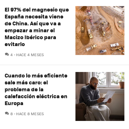
El 97% del magnesio que
España necesita viene
de China. Así que va a
empezar a minar el
Macizo Ibérico para
evitarlo
COMENTARIOS
4
HACE 4 MESES
Cuando lo más eficiente
sale más caro: el
problema de la
calefacción eléctrica en
Europa
COMENTARIOS
8
HACE 8 MESES