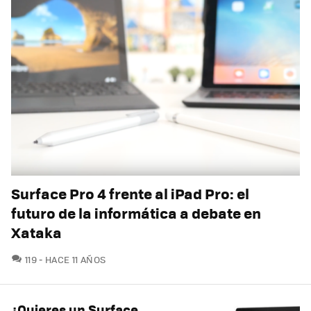
Surface Pro 4 frente al iPad Pro: el
futuro de la informática a debate en
Xataka
COMENTARIOS
119
HACE 11 AÑOS
¿Quieres un Surface