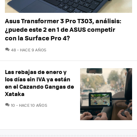
Asus Transformer 3 Pro T303, análisis:
¿puede este 2 en 1 de ASUS competir
con la Surface Pro 4?
COMENTARIOS
48
HACE 9 AÑOS
Las rebajas de enero y
los días sin IVA ya están
en el Cazando Gangas de
Xataka
COMENTARIOS
10
HACE 10 AÑOS