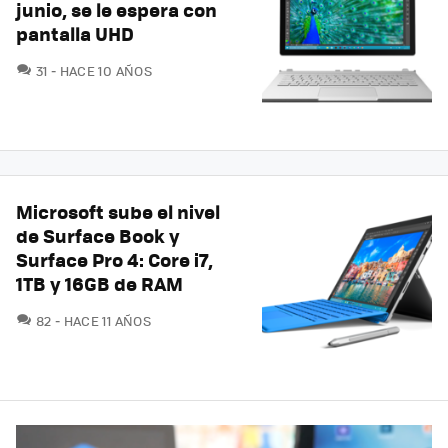
junio, se le espera con
pantalla UHD
COMENTARIOS
31
HACE 10 AÑOS
Microsoft sube el nivel
de Surface Book y
Surface Pro 4: Core i7,
1TB y 16GB de RAM
COMENTARIOS
82
HACE 11 AÑOS