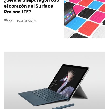
el corazón del Surface
Pro con LTE?
COMENTARIOS
35
HACE 9 AÑOS