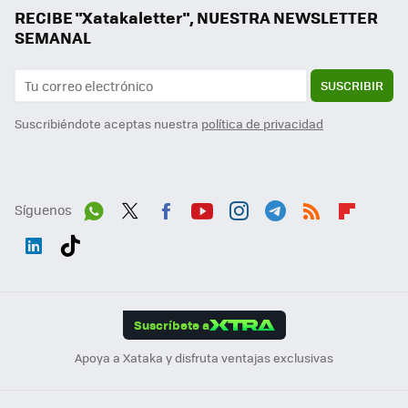
RECIBE "Xatakaletter", NUESTRA NEWSLETTER
SEMANAL
SUSCRIBIR
Suscribiéndote aceptas nuestra
política de privacidad
Síguenos
Wh
Twit
Fac
You
Inst
Tele
RSS
Flip
ats
ter
ebo
tub
agr
gra
boa
Link
Tikt
App
ok
e
am
m
rd
edI
ok
Suscríbete a
n
Apoya a Xataka y disfruta ventajas exclusivas