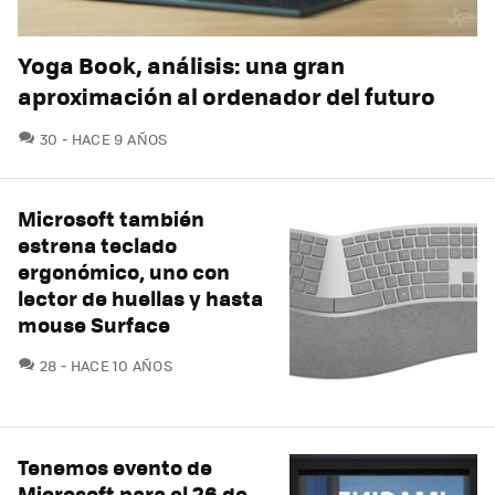
Yoga Book, análisis: una gran
aproximación al ordenador del futuro
COMENTARIOS
30
HACE 9 AÑOS
Microsoft también
estrena teclado
ergonómico, uno con
lector de huellas y hasta
mouse Surface
COMENTARIOS
28
HACE 10 AÑOS
Tenemos evento de
Microsoft para el 26 de