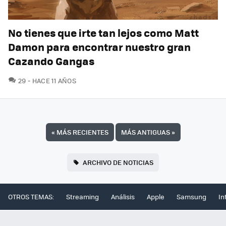
No tienes que irte tan lejos como Matt
Damon para encontrar nuestro gran
Cazando Gangas
COMENTARIOS
29
HACE 11 AÑOS
«
MÁS RECIENTES
MÁS ANTIGUAS
»
ARCHIVO DE NOTICIAS
OTROS TEMAS:
Streaming
Análisis
Apple
Samsung
In