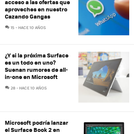
acceso a las ofertas que
aproveches en nuestro
Cazando Gangas
COMENTARIOS
15
HACE 10 AÑOS
¿Y si la próxima Surface
es un todo en uno?
Suenan rumores de all-
in-one en Microsoft
COMENTARIOS
28
HACE 10 AÑOS
Microsoft podría lanzar
el Surface Book 2 en