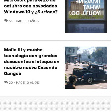
octubre con novedades
Windows 10 y ¿Surface?
COMENTARIOS
35
HACE 10 AÑOS
Mafia III y mucha
tecnología con grandes
descuentos al ataque en
nuestro nuevo Cazando
Gangas
COMENTARIOS
20
HACE 10 AÑOS