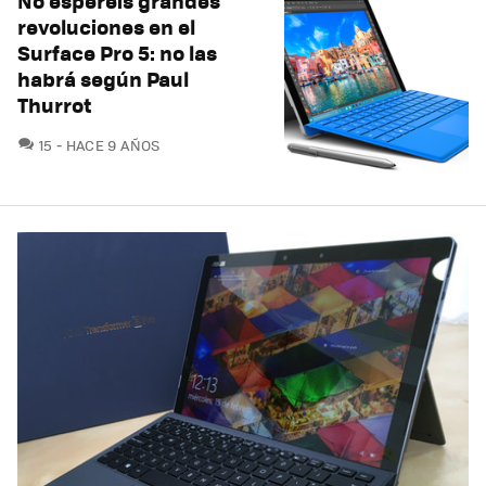
No esperéis grandes
revoluciones en el
Surface Pro 5: no las
habrá según Paul
Thurrot
COMENTARIOS
15
HACE 9 AÑOS