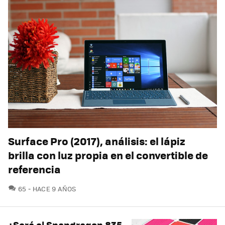
Surface Pro (2017), análisis: el lápiz
brilla con luz propia en el convertible de
referencia
COMENTARIOS
65
HACE 9 AÑOS
¿Será el Snapdragon 835