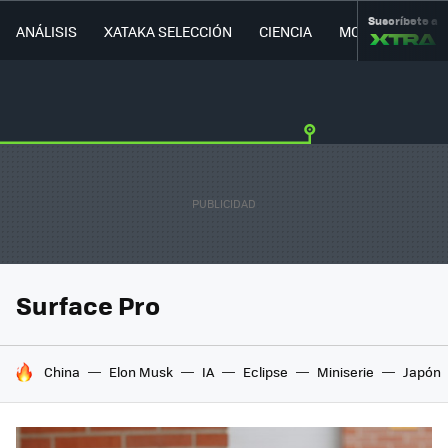
Suscríbete a
ANÁLISIS
XATAKA SELECCIÓN
CIENCIA
MOVILIDAD
Surface Pro
HOY SE HABLA DE
China
Elon Musk
IA
Eclipse
Miniserie
Japón