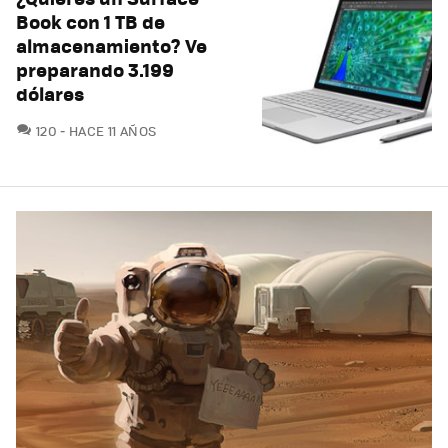
Book con 1 TB de
almacenamiento? Ve
preparando 3.199
dólares
COMENTARIOS
120
HACE 11 AÑOS