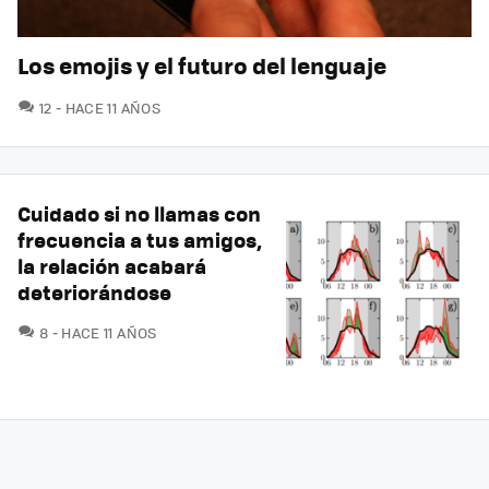
Los emojis y el futuro del lenguaje
COMENTARIOS
12
HACE 11 AÑOS
Cuidado si no llamas con
frecuencia a tus amigos,
la relación acabará
deteriorándose
COMENTARIOS
8
HACE 11 AÑOS