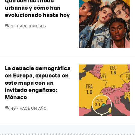
Qué son las tribus
urbanas y cómo han
evolucionado hasta hoy
COMENTARIOS
5
HACE 8 MESES
La debacle demográfica
en Europa, expuesta en
este mapa con un
invitado engañoso:
Mónaco
COMENTARIOS
49
HACE UN AÑO