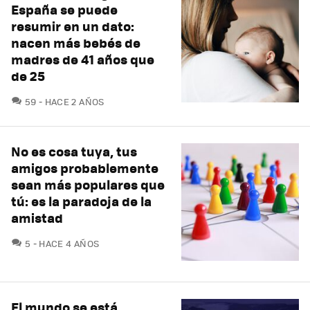
España se puede
resumir en un dato:
nacen más bebés de
madres de 41 años que
de 25
COMENTARIOS
59
HACE 2 AÑOS
No es cosa tuya, tus
amigos probablemente
sean más populares que
tú: es la paradoja de la
amistad
COMENTARIOS
5
HACE 4 AÑOS
El mundo se está