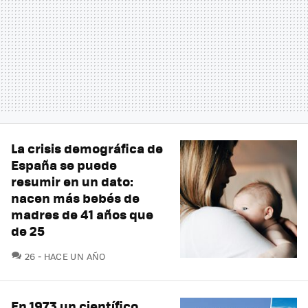
La crisis demográfica de
España se puede
resumir en un dato:
nacen más bebés de
madres de 41 años que
de 25
COMENTARIOS
26
HACE UN AÑO
En 1973 un científico