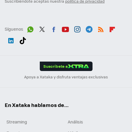
Suscribiéndote aceptas nuestra
política de privacidad
Síguenos
Wh
Twit
Fac
You
Inst
Tele
RSS
Flip
ats
ter
ebo
tub
agr
gra
boa
Link
Tikt
App
ok
e
am
m
rd
edI
ok
Suscríbete a
n
Apoya a Xataka y disfruta ventajas exclusivas
En Xataka hablamos de...
Streaming
Análisis