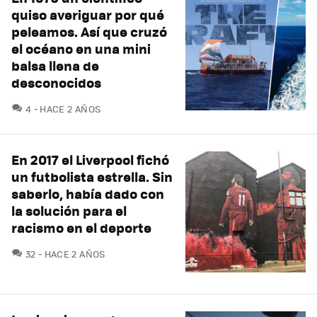
quiso averiguar por qué
peleamos. Así que cruzó
el océano en una mini
balsa llena de
desconocidos
COMENTARIOS
4
HACE 2 AÑOS
En 2017 el Liverpool fichó
un futbolista estrella. Sin
saberlo, había dado con
la solución para el
racismo en el deporte
COMENTARIOS
32
HACE 2 AÑOS