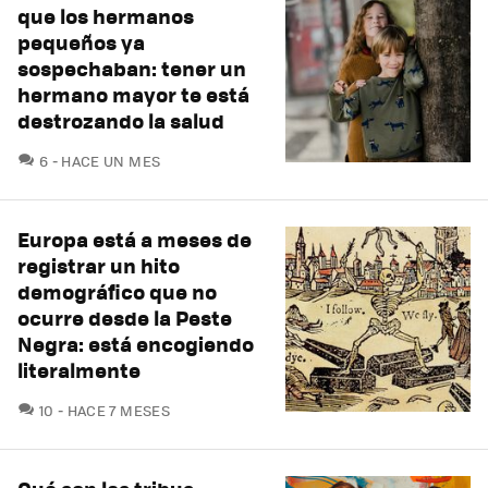
que los hermanos
pequeños ya
sospechaban: tener un
hermano mayor te está
destrozando la salud
COMENTARIOS
6
HACE UN MES
Europa está a meses de
registrar un hito
demográfico que no
ocurre desde la Peste
Negra: está encogiendo
literalmente
COMENTARIOS
10
HACE 7 MESES