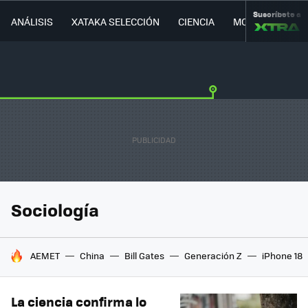
Suscríbete a
ANÁLISIS
XATAKA SELECCIÓN
CIENCIA
MOVILIDAD
Sociología
HOY SE HABLA DE
AEMET
China
Bill Gates
Generación Z
iPhone 18
La ciencia confirma lo