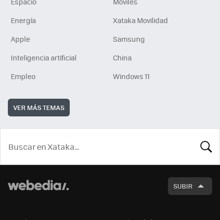
Espacio
Móviles
Energía
Xataka Movilidad
Apple
Samsung
Inteligencia artificial
China
Empleo
Windows 11
VER MÁS TEMAS
BUSCA
SUBIR