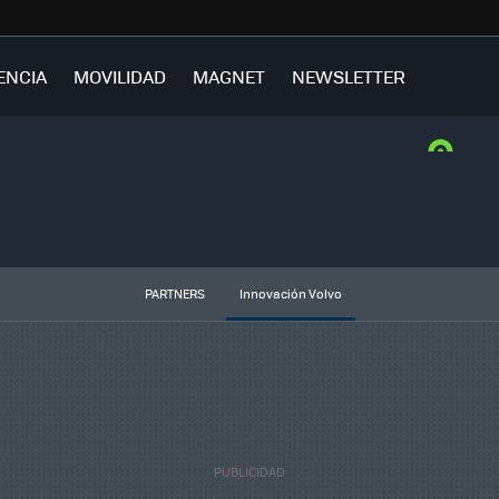
ENCIA
MOVILIDAD
MAGNET
NEWSLETTER
PARTNERS
Innovación Volvo