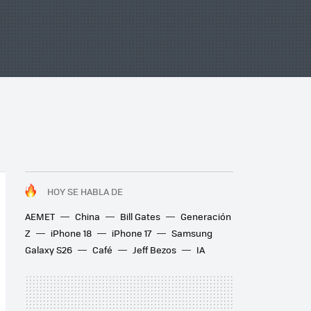
HOY SE HABLA DE
AEMET
China
Bill Gates
Generación
Z
iPhone 18
iPhone 17
Samsung
Galaxy S26
Café
Jeff Bezos
IA