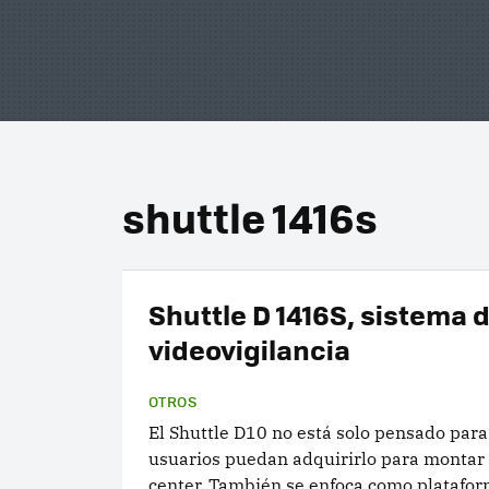
shuttle 1416s
Shuttle D 1416S, sistema 
videovigilancia
OTROS
El Shuttle D10 no está solo pensado para
usuarios puedan adquirirlo para montar
center. También se enfoca como platafo