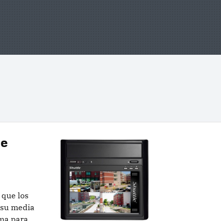
de
 que los
 su media
rma para