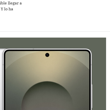
ble llegar a
 Y lo ha