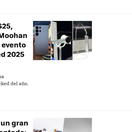
S25,
t Moohan
l evento
d 2025
ha
ked del año.
 un gran
mentada: