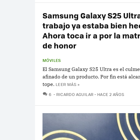
Samsung Galaxy S25 Ultra
trabajo ya estaba bien he
Ahora toca ir a por la mat
de honor
MÓVILES
El Samsung Galaxy S25 Ultra es el culme
afinado de un producto. Por fin está alc
tope.
LEER MÁS »
COMENTARIOS
6
RICARDO AGUILAR
HACE 2 AÑOS