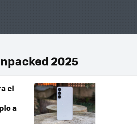
Unpacked 2025
a el
plo a