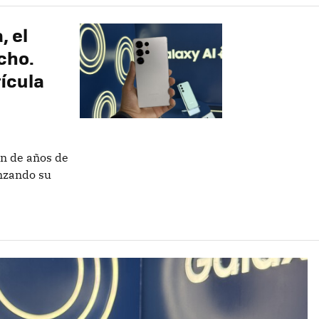
, el
cho.
rícula
n de años de
anzando su