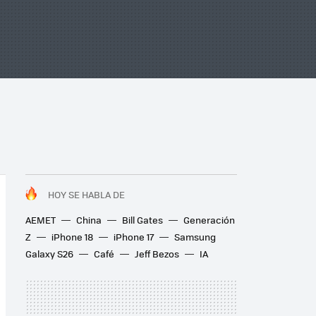
HOY SE HABLA DE
AEMET
China
Bill Gates
Generación
Z
iPhone 18
iPhone 17
Samsung
Galaxy S26
Café
Jeff Bezos
IA