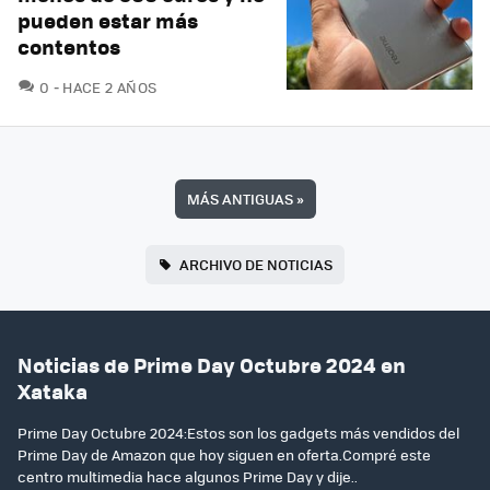
pueden estar más
contentos
COMENTARIOS
0
HACE 2 AÑOS
MÁS ANTIGUAS
»
ARCHIVO DE NOTICIAS
Noticias de Prime Day Octubre 2024 en
Xataka
Prime Day Octubre 2024:Estos son los gadgets más vendidos del
Prime Day de Amazon que hoy siguen en oferta.Compré este
centro multimedia hace algunos Prime Day y dije..