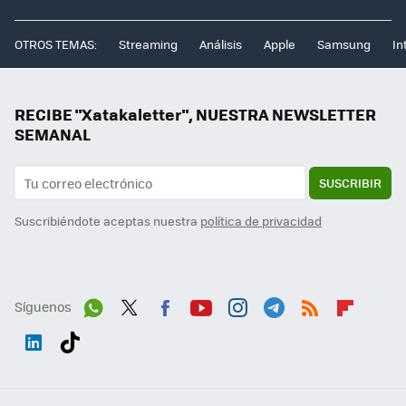
OTROS TEMAS:
Streaming
Análisis
Apple
Samsung
In
RECIBE "Xatakaletter", NUESTRA NEWSLETTER
SEMANAL
SUSCRIBIR
Suscribiéndote aceptas nuestra
política de privacidad
Síguenos
Wh
Twit
Fac
You
Inst
Tele
RSS
Flip
ats
ter
ebo
tub
agr
gra
boa
Link
Tikt
App
ok
e
am
m
rd
edI
ok