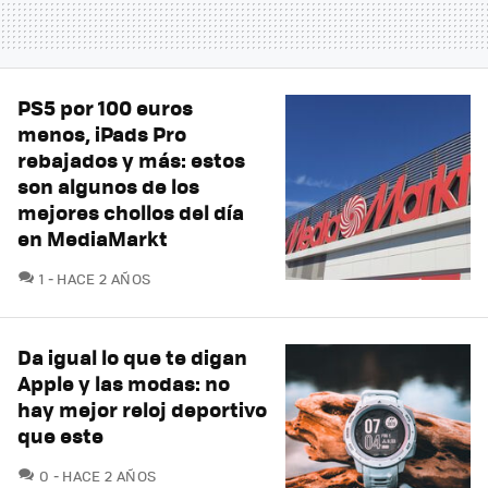
PS5 por 100 euros
menos, iPads Pro
rebajados y más: estos
son algunos de los
mejores chollos del día
en MediaMarkt
COMENTARIOS
1
HACE 2 AÑOS
Da igual lo que te digan
Apple y las modas: no
hay mejor reloj deportivo
que este
COMENTARIOS
0
HACE 2 AÑOS