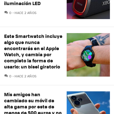
iluminación LED
COMENTARIOS
0
HACE 2 AÑOS
Este Smartwatch incluye
algo que nunca
encontrarás en el Apple
Watch, y cambia por
completo la forma de
usarlo: un bisel giratorio
COMENTARIOS
0
HACE 2 AÑOS
Mis amigos han
cambiado su móvil de
alta gama por este de
menos de 500 euros y no