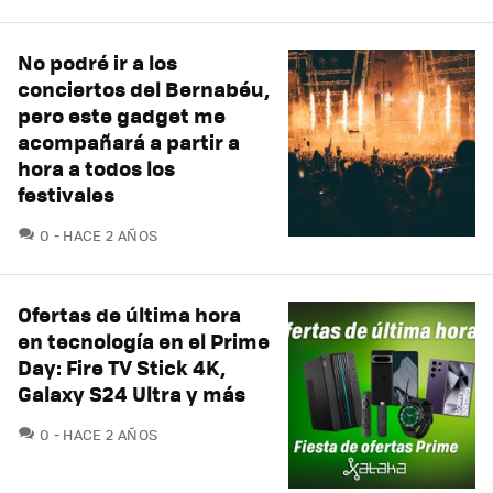
No podré ir a los
conciertos del Bernabéu,
pero este gadget me
acompañará a partir a
hora a todos los
festivales
COMENTARIOS
0
HACE 2 AÑOS
Ofertas de última hora
en tecnología en el Prime
Day: Fire TV Stick 4K,
Galaxy S24 Ultra y más
COMENTARIOS
0
HACE 2 AÑOS