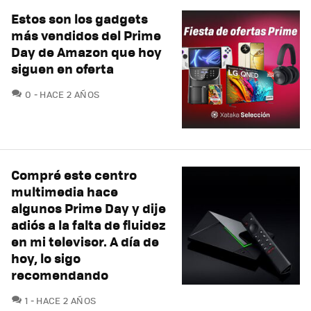
Estos son los gadgets
más vendidos del Prime
Day de Amazon que hoy
siguen en oferta
COMENTARIOS
0
HACE 2 AÑOS
Compré este centro
multimedia hace
algunos Prime Day y dije
adiós a la falta de fluidez
en mi televisor. A día de
hoy, lo sigo
recomendando
COMENTARIOS
1
HACE 2 AÑOS