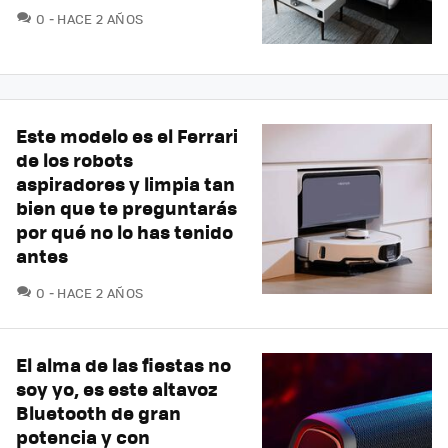
COMENTARIOS
0
HACE 2 AÑOS
Este modelo es el Ferrari
de los robots
aspiradores y limpia tan
bien que te preguntarás
por qué no lo has tenido
antes
COMENTARIOS
0
HACE 2 AÑOS
El alma de las fiestas no
soy yo, es este altavoz
Bluetooth de gran
potencia y con