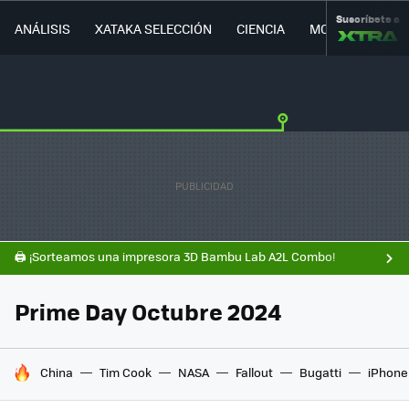
Suscríbete a
ANÁLISIS
XATAKA SELECCIÓN
CIENCIA
MOVILIDAD
🖨️ ¡Sorteamos una impresora 3D Bambu Lab A2L Combo!
Prime Day Octubre 2024
HOY SE HABLA DE
China
Tim Cook
NASA
Fallout
Bugatti
iPhone 