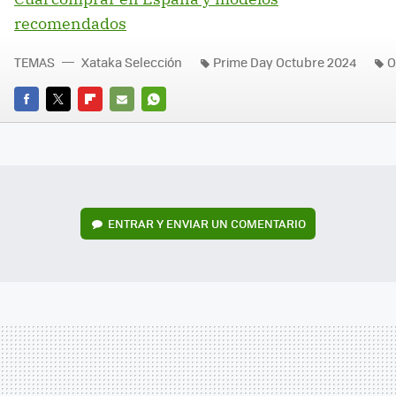
recomendados
TEMAS
Xataka Selección
Prime Day Octubre 2024
O
FACEBOOK
TWITTER
FLIPBOARD
E-
WHATSAPP
MAIL
ENTRAR Y ENVIAR UN COMENTARIO