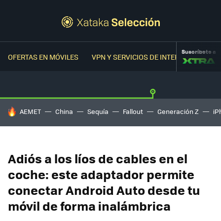
Suscríbete a
OFERTAS EN MÓVILES
VPN Y SERVICIOS DE INTERNET
OFER
HOY SE HABLA DE
AEMET
China
Sequía
Fallout
Generación Z
iP
Adiós a los líos de cables en el
coche: este adaptador permite
conectar Android Auto desde tu
móvil de forma inalámbrica