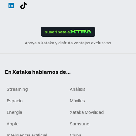
Wh
Twit
Fac
You
Inst
Tele
RSS
Flip
ats
ter
ebo
tub
agr
gra
boa
Link
Tikt
App
ok
e
am
m
rd
edI
ok
Suscríbete a
n
Apoya a Xataka y disfruta ventajas exclusivas
En Xataka hablamos de...
Streaming
Análisis
Espacio
Móviles
Energía
Xataka Movilidad
Apple
Samsung
Inteligencia artificial
China