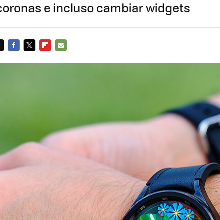
coronas e incluso cambiar widgets
FACEBOOK
TWITTER
FLIPBOARD
E-
MAIL