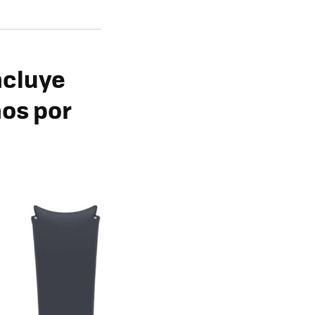
ncluye
nos por