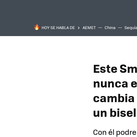
HOY SE HABLA DE
AEMET
China
Sequí
Este Sm
nunca e
cambia 
un bisel
Con él podre