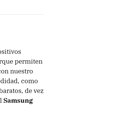
sitivos
orque permiten
con nuestro
modidad, como
baratos, de vez
el
Samsung