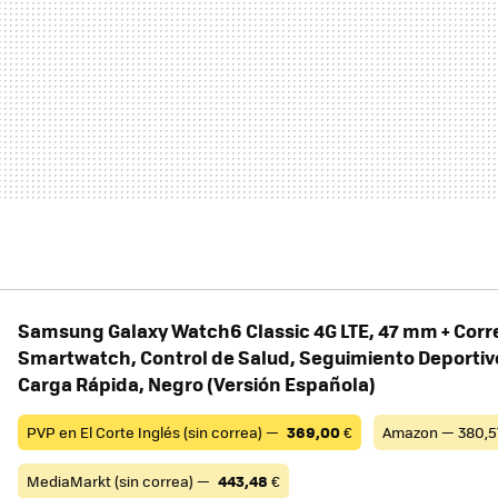
Samsung Galaxy Watch6 Classic 4G LTE, 47 mm + Corr
Smartwatch, Control de Salud, Seguimiento Deportivo
Carga Rápida, Negro (Versión Española)
PVP en El Corte Inglés (sin correa) —
369,00
€
Amazon — 380,5
MediaMarkt (sin correa) —
443,48
€