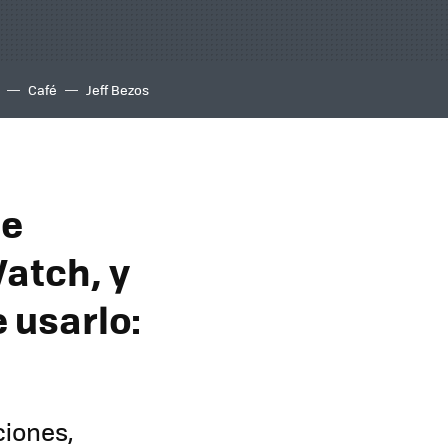
Café
Jeff Bezos
ue
atch, y
 usarlo:
ciones,