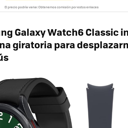
El precio podría variar. Obtenemos comisión por estos enlaces
ng Galaxy Watch6 Classic i
na giratoria para desplazar
ús