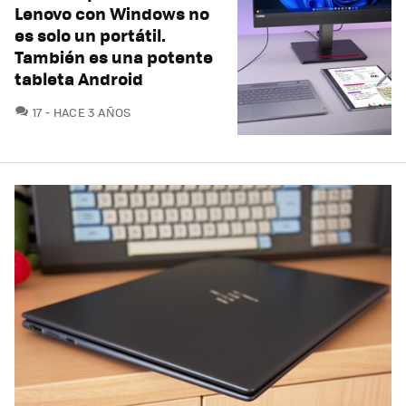
Lenovo con Windows no
es solo un portátil.
También es una potente
tableta Android
COMENTARIOS
17
HACE 3 AÑOS