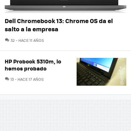
Dell Chromebook 13: Chrome OS da el
salto a la empresa
COMENTARIOS
32
HACE 11 AÑOS
HP Probook 5310m, lo
hemos probado
COMENTARIOS
13
HACE 17 AÑOS