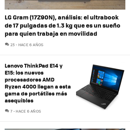
LG Gram (17Z90N), análisis: el ultrabook
de 17 pulgadas de 1.3 kg que es un sueño
para quien trabaja en movilidad
COMENTARIOS
23
HACE 6 AÑOS
Lenovo ThinkPad E14 y
E15: los nuevos
procesadores AMD
Ryzen 4000 llegan a esta
gama de portátiles más
asequibles
COMENTARIOS
7
HACE 6 AÑOS