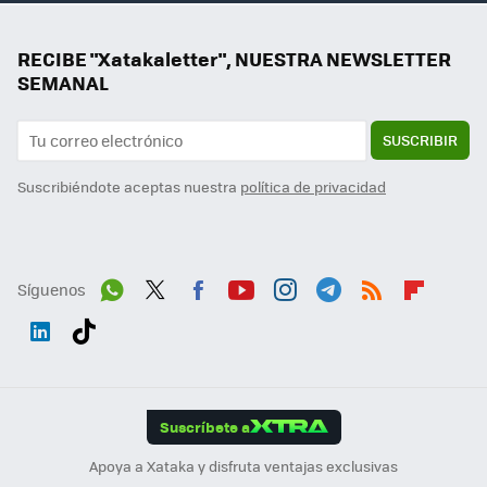
RECIBE "Xatakaletter", NUESTRA NEWSLETTER
SEMANAL
SUSCRIBIR
Suscribiéndote aceptas nuestra
política de privacidad
Síguenos
Wh
Twit
Fac
You
Inst
Tele
RSS
Flip
ats
ter
ebo
tub
agr
gra
boa
Link
Tikt
App
ok
e
am
m
rd
edI
ok
Suscríbete a
n
Apoya a Xataka y disfruta ventajas exclusivas