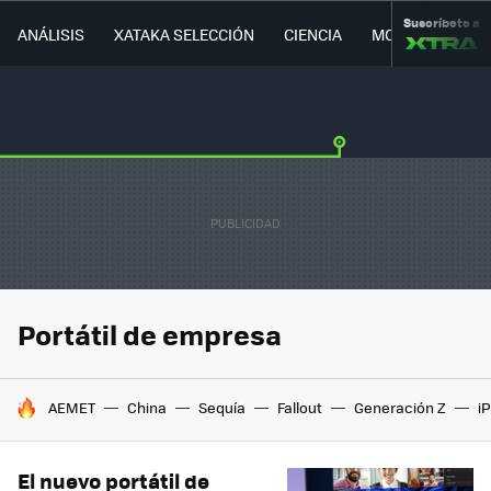
Suscríbete a
ANÁLISIS
XATAKA SELECCIÓN
CIENCIA
MOVILIDAD
Portátil de empresa
HOY SE HABLA DE
AEMET
China
Sequía
Fallout
Generación Z
i
El nuevo portátil de