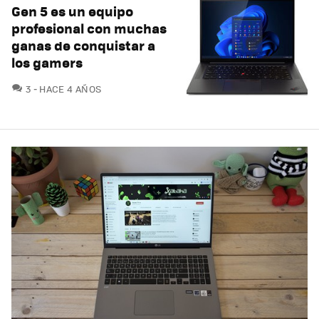
Gen 5 es un equipo
profesional con muchas
ganas de conquistar a
los gamers
COMENTARIOS
3
HACE 4 AÑOS