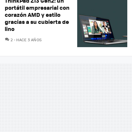
ThinkPad Z13 Gen2: un
portátil empresarial con
corazón AMD y estilo
gracias a su cubierta de
lino
COMENTARIOS
2
HACE 3 AÑOS