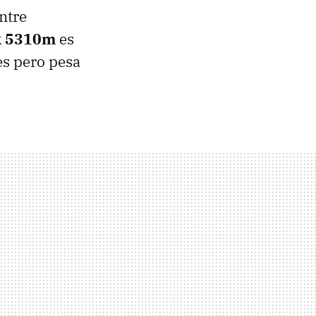
ntre
k 5310m
es
es pero pesa