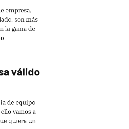
de empresa,
clado, son más
n la gama de
to
sa válido
cia de equipo
 ello vamos a
que quiera un