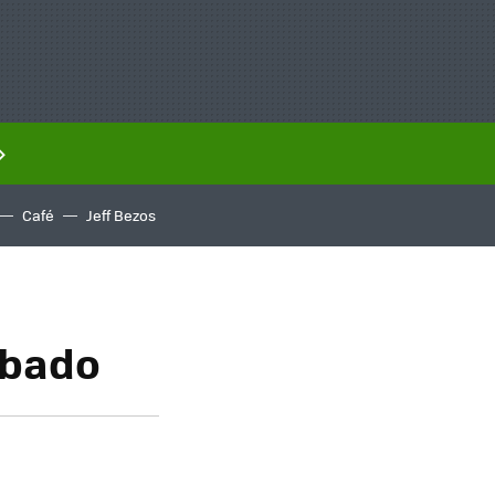
Café
Jeff Bezos
obado