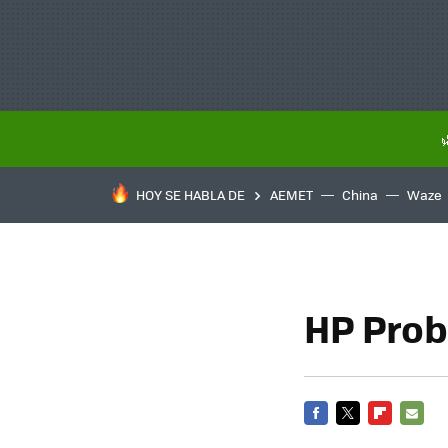
HOY SE HABLA DE
AEMET
China
Waze
HP Prob
FACEBOOK
TWITTER
FLIPBOARD
E-