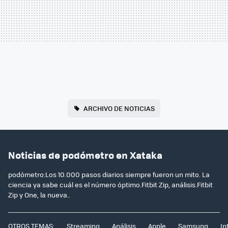
ARCHIVO DE NOTICIAS
Noticias de podómetro en Xataka
podómetro:Los 10.000 pasos diarios siempre fueron un mito. La
ciencia ya sabe cuál es el número óptimo.Fitbit Zip, análisis.Fitbit
Zip y One, la nueva..
OTROS TEMAS:
Streaming
Análisis
Apple
Samsung
In