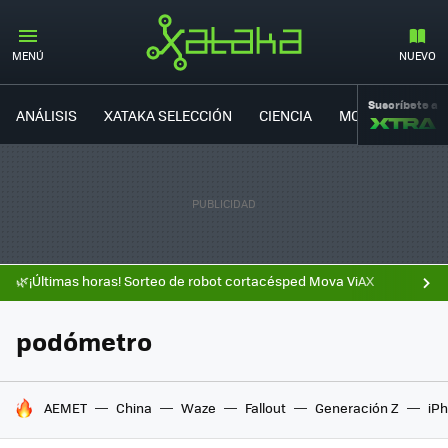
MENÚ
NUEVO
Suscríbete a
ANÁLISIS
XATAKA SELECCIÓN
CIENCIA
MOVILIDAD
🌿¡Últimas horas! Sorteo de robot cortacésped Mova ViAX
podómetro
HOY SE HABLA DE
AEMET
China
Waze
Fallout
Generación Z
iPh