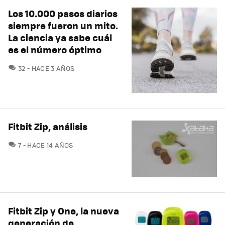
Los 10.000 pasos diarios
siempre fueron un mito.
La ciencia ya sabe cuál
es el número óptimo
COMENTARIOS
32
HACE 3 AÑOS
Fitbit Zip, análisis
COMENTARIOS
7
HACE 14 AÑOS
Fitbit Zip y One, la nueva
generación de