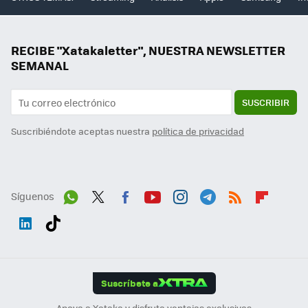
RECIBE "Xatakaletter", NUESTRA NEWSLETTER
SEMANAL
SUSCRIBIR
Suscribiéndote aceptas nuestra
política de privacidad
Síguenos
Wh
Twit
Fac
You
Inst
Tele
RSS
Flip
ats
ter
ebo
tub
agr
gra
boa
Link
Tikt
App
ok
e
am
m
rd
edI
ok
Suscríbete a
n
Apoya a Xataka y disfruta ventajas exclusivas