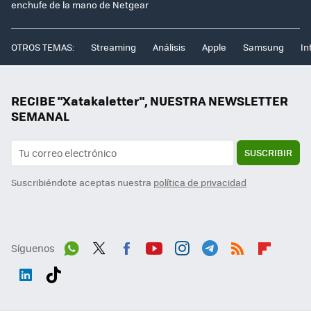
enchufe de la mano de Netgear
OTROS TEMAS:
Streaming
Análisis
Apple
Samsung
In
RECIBE "Xatakaletter", NUESTRA NEWSLETTER
SEMANAL
SUSCRIBIR
Suscribiéndote aceptas nuestra
política de privacidad
Síguenos
Wh
Twit
Fac
You
Inst
Tele
RSS
Flip
ats
ter
ebo
tub
agr
gra
boa
Link
Tikt