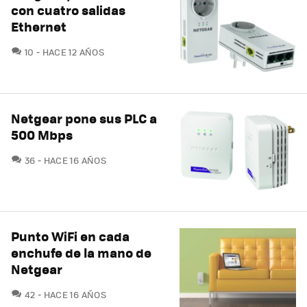
con cuatro salidas
Ethernet
COMENTARIOS
10
HACE 12 AÑOS
Netgear pone sus PLC a
500 Mbps
COMENTARIOS
36
HACE 16 AÑOS
Punto WiFi en cada
enchufe de la mano de
Netgear
COMENTARIOS
42
HACE 16 AÑOS