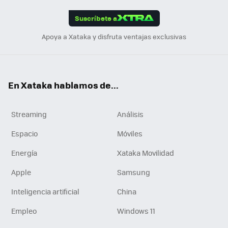
App
ok
e
am
m
rd
edI
ok
Suscríbete a
n
Apoya a Xataka y disfruta ventajas exclusivas
En Xataka hablamos de...
Streaming
Análisis
Espacio
Móviles
Energía
Xataka Movilidad
Apple
Samsung
Inteligencia artificial
China
Empleo
Windows 11