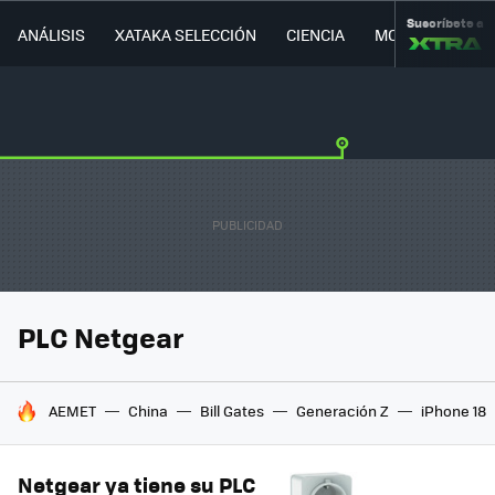
Suscríbete a
ANÁLISIS
XATAKA SELECCIÓN
CIENCIA
MOVILIDAD
PLC Netgear
HOY SE HABLA DE
AEMET
China
Bill Gates
Generación Z
iPhone 18
Netgear ya tiene su PLC