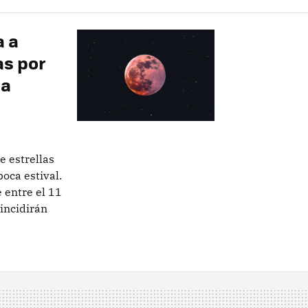
a a
as por
ha
e estrellas
oca estival.
 entre el 11
oincidirán