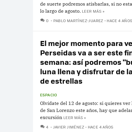
de suerte podremos atisbarlas, si no est
lo largo de agosto.
LEER MÁS »
COMENTARIOS
0
PABLO MARTÍNEZ-JUAREZ
HACE 4 AÑO
El mejor momento para ve
Perseidas va a ser este fi
semana: así podremos "bu
luna llena y disfrutar de la
de estrellas
ESPACIO
Olvídate del 12 de agosto: si quieres ver
de San Lorenzo este años, hay que adelan
excursión
LEER MÁS »
COMENTARIOS
4
JAVIER JIMÉNEZ
HACE 4 AÑOS