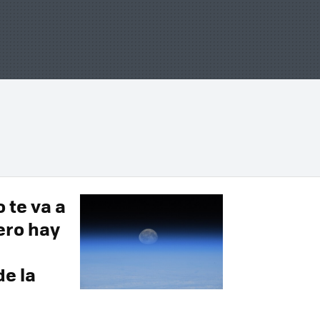
 te va a
ero hay
de la