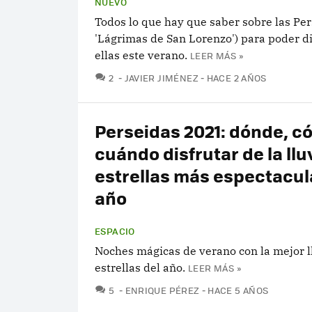
NUEVO
Todos lo que hay que saber sobre las Per
'Lágrimas de San Lorenzo') para poder di
ellas este verano.
LEER MÁS »
COMENTARIOS
2
JAVIER JIMÉNEZ
HACE 2 AÑOS
Perseidas 2021: dónde, c
cuándo disfrutar de la llu
estrellas más espectacul
año
ESPACIO
Noches mágicas de verano con la mejor l
estrellas del año.
LEER MÁS »
COMENTARIOS
5
ENRIQUE PÉREZ
HACE 5 AÑOS