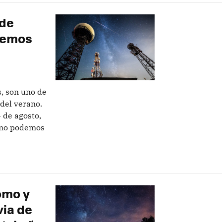
 de
demos
s, son uno de
del verano.
4 de agosto,
ómo podemos
ómo y
via de