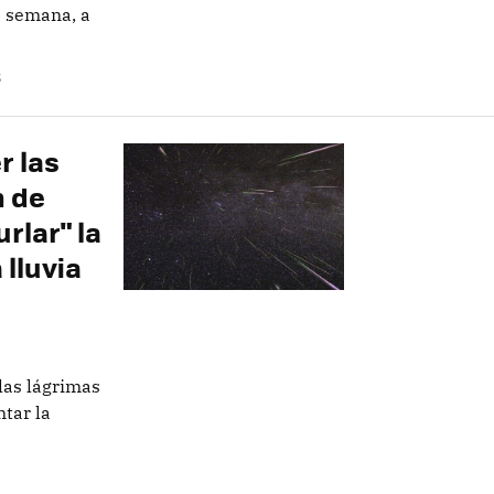
a semana, a
S
r las
n de
rlar" la
 lluvia
 las lágrimas
tar la