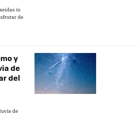
seidas (o
sfrutar de
ómo y
via de
ar del
luvia de