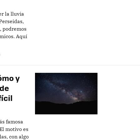
r la lluvia
Perseidas,
í, podremos
ómicos. Aquí
S
ómo y
 de
ícil
más famosa
 El motivo es
las, con algo