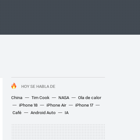
HOY SE HABLA DE
China
Tim Cook
NASA
Ola de calor
iPhone 18
iPhone Air
iPhone 17
Café
Android Auto
IA