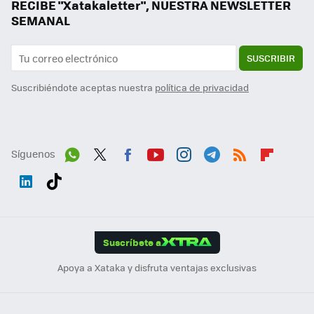
RECIBE "Xatakaletter", NUESTRA NEWSLETTER
SEMANAL
SUSCRIBIR
Suscribiéndote aceptas nuestra
política de privacidad
Síguenos
Wh
Twit
Fac
You
Inst
Tele
RSS
Flip
ats
ter
ebo
tub
agr
gra
boa
Link
Tikt
App
ok
e
am
m
rd
edI
ok
Suscríbete a
n
Apoya a Xataka y disfruta ventajas exclusivas