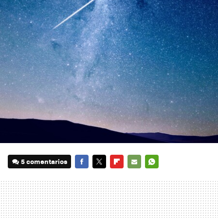
5 comentarios
FACEBOOK
TWITTER
FLIPBOARD
E-
WHATSAPP
MAIL