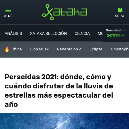
MENÚ
NUEVO
Suscríbete a
ANÁLISIS
XATAKA SELECCIÓN
CIENCIA
MOVILIDAD
HOY SE HABLA DE
China
Elon Musk
Generación Z
Eclipse
Christoph
Perseidas 2021: dónde, cómo y
cuándo disfrutar de la lluvia de
estrellas más espectacular del
año