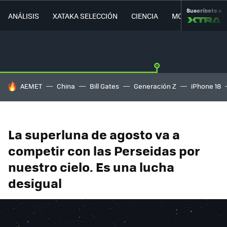
Suscríbete a
ANÁLISIS
XATAKA SELECCIÓN
CIENCIA
MOVILIDAD
HOY SE HABLA DE
AEMET
China
Bill Gates
Generación Z
iPhone 18
La superluna de agosto va a
competir con las Perseidas por
nuestro cielo. Es una lucha
desigual