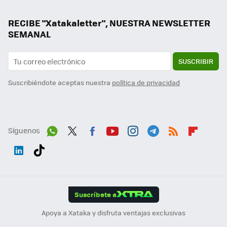
RECIBE "Xatakaletter", NUESTRA NEWSLETTER
SEMANAL
SUSCRIBIR
Suscribiéndote aceptas nuestra
política de privacidad
Síguenos
Wh
Twit
Fac
You
Inst
Tele
RSS
Flip
ats
ter
ebo
tub
agr
gra
boa
Link
Tikt
App
ok
e
am
m
rd
edI
ok
Suscríbete a
n
Apoya a Xataka y disfruta ventajas exclusivas