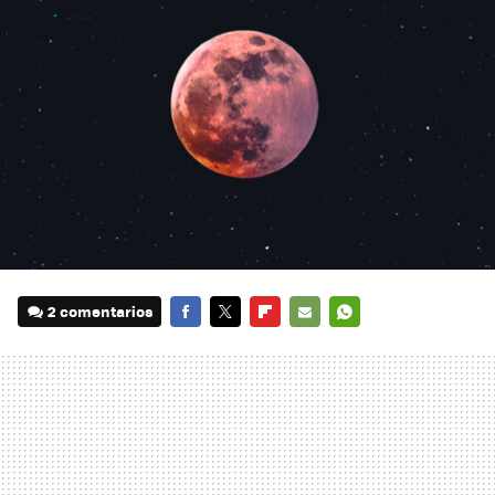
2 comentarios
FACEBOOK
TWITTER
FLIPBOARD
E-
WHATSAPP
MAIL