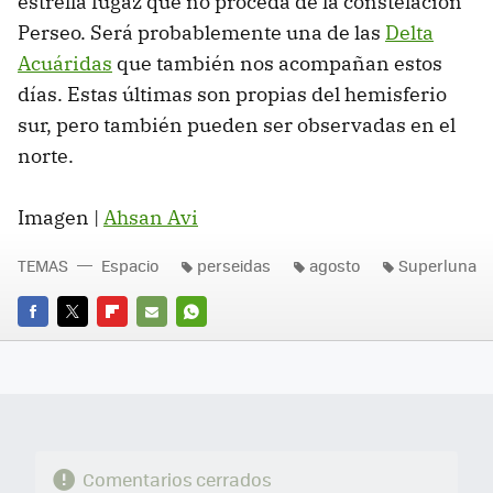
estrella fugaz que no proceda de la constelación
Perseo. Será probablemente una de las
Delta
Acuáridas
que también nos acompañan estos
días. Estas últimas son propias del hemisferio
sur, pero también pueden ser observadas en el
norte.
Imagen |
Ahsan Avi
TEMAS
Espacio
perseidas
agosto
Superluna
FACEBOOK
TWITTER
FLIPBOARD
E-
WHATSAPP
MAIL
Comentarios cerrados