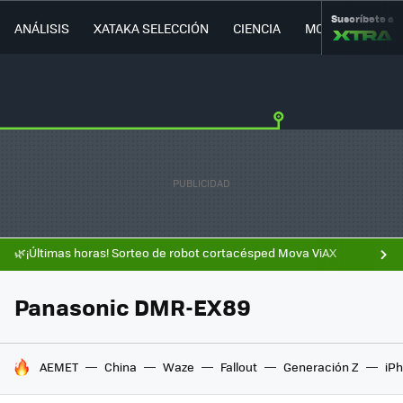
Suscríbete a
ANÁLISIS
XATAKA SELECCIÓN
CIENCIA
MOVILIDAD
🌿¡Últimas horas! Sorteo de robot cortacésped Mova ViAX
Panasonic DMR-EX89
HOY SE HABLA DE
AEMET
China
Waze
Fallout
Generación Z
iPh