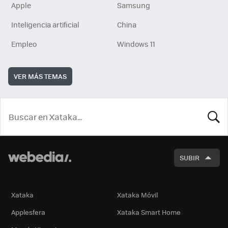
Apple
Samsung
Inteligencia artificial
China
Empleo
Windows 11
VER MÁS TEMAS
BUSCA
SUBIR
Xataka
Xataka Móvil
Applesfera
Xataka Smart Home