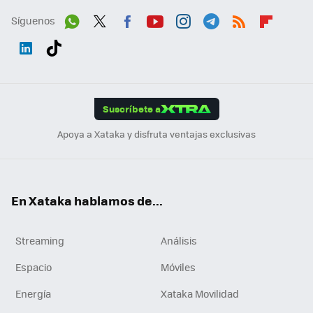
Síguenos
Wh
Twit
Fac
You
Inst
Tele
RSS
Flip
ats
ter
ebo
tub
agr
gra
boa
Link
Tikt
App
ok
e
am
m
rd
edI
ok
Suscríbete a
n
Apoya a Xataka y disfruta ventajas exclusivas
En Xataka hablamos de...
Streaming
Análisis
Espacio
Móviles
Energía
Xataka Movilidad