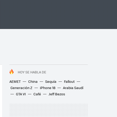
HOY SE HABLA DE
AEMET
China
Sequía
Fallout
Generación Z
iPhone 18
Arabia Saudí
GTA VI
Café
Jeff Bezos