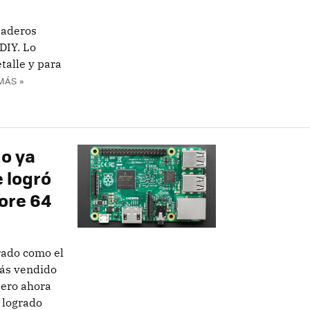
daderos
DIY. Lo
talle y para
MÁS »
do ya
 logró
ore 64
rado como el
más vendido
 pero ahora
n logrado