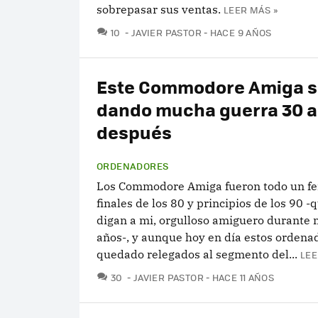
sobrepasar sus ventas.
LEER MÁS »
COMENTARIOS
10
JAVIER PASTOR
HACE 9 AÑOS
Este Commodore Amiga s
dando mucha guerra 30 
después
ORDENADORES
Los Commodore Amiga fueron todo un f
finales de los 80 y principios de los 90 -
digan a mi, orgulloso amiguero durante
años-, y aunque hoy en día estos ordena
quedado relegados al segmento del...
LEE
COMENTARIOS
30
JAVIER PASTOR
HACE 11 AÑOS