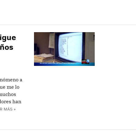
igue
años
enómeno a
que me lo
 muchos
dores han
R MÁS »