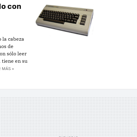
o con
 la cabeza
hos de
on sólo leer
 tiene en su
 MÁS »