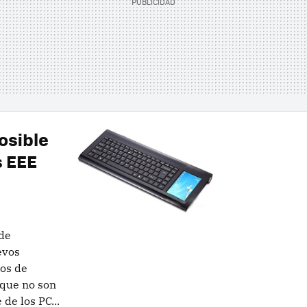
osible
s EEE
de
evos
cos de
que no son
de los PC...