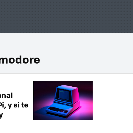
mmodore
onal
, y si te
y