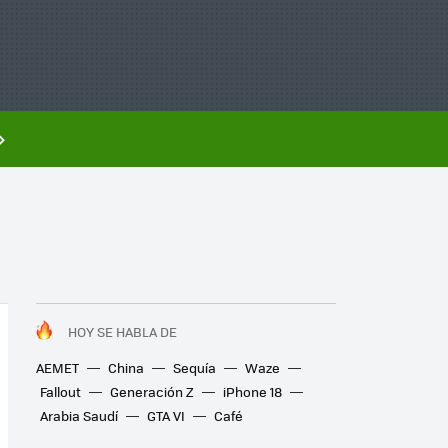
HOY SE HABLA DE
AEMET
China
Sequía
Waze
Fallout
Generación Z
iPhone 18
Arabia Saudí
GTA VI
Café