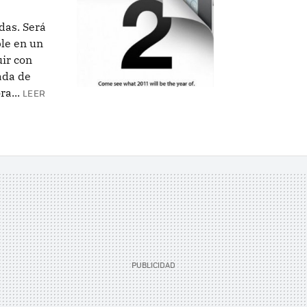
das. Será
le en un
ir con
ada de
ra...
LEER