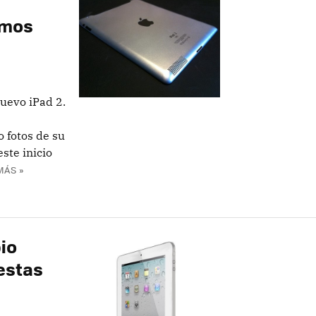
emos
nuevo iPad 2.
o fotos de su
ste inicio
MÁS »
io
estas