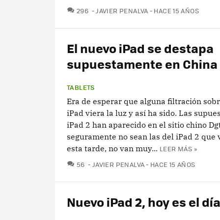
COMENTARIOS
296
JAVIER PENALVA
HACE 15 AÑOS
El nuevo iPad se destapa
supuestamente en China
TABLETS
Era de esperar que alguna filtración sob
iPad viera la luz y así ha sido. Las supues
iPad 2 han aparecido en el sitio chino Dg
seguramente no sean las del iPad 2 que
esta tarde, no van muy...
LEER MÁS »
COMENTARIOS
56
JAVIER PENALVA
HACE 15 AÑOS
Nuevo iPad 2, hoy es el dí