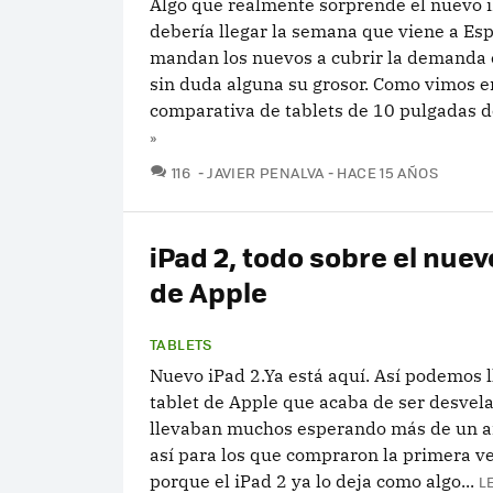
Algo que realmente sorprende el nuevo i
debería llegar la semana que viene a Esp
mandan los nuevos a cubrir la demanda 
sin duda alguna su grosor. Como vimos e
comparativa de tablets de 10 pulgadas de
»
COMENTARIOS
116
JAVIER PENALVA
HACE 15 AÑOS
iPad 2, todo sobre el nuev
de Apple
TABLETS
Nuevo iPad 2.Ya está aquí. Así podemos l
tablet de Apple que acaba de ser desvela
llevaban muchos esperando más de un a
así para los que compraron la primera v
porque el iPad 2 ya lo deja como algo...
L