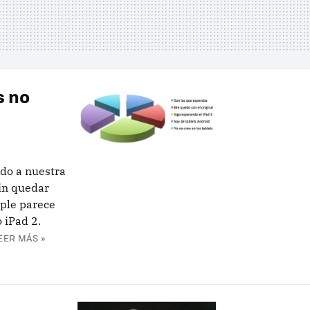
s no
do a nuestra
sin quedar
pple parece
 iPad 2.
EER MÁS »