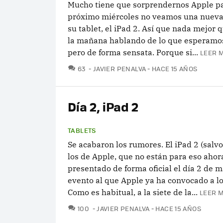
Mucho tiene que sorprendernos Apple pa
próximo miércoles no veamos una nueva
su tablet, el iPad 2. Así que nada mejor 
la mañana hablando de lo que esperamos
pero de forma sensata. Porque si...
LEER M
COMENTARIOS
63
JAVIER PENALVA
HACE 15 AÑOS
Día 2, iPad 2
TABLETS
Se acabaron los rumores. El iPad 2 (salv
los de Apple, que no están para eso ahor
presentado de forma oficial el día 2 de 
evento al que Apple ya ha convocado a l
Como es habitual, a la siete de la...
LEER M
COMENTARIOS
100
JAVIER PENALVA
HACE 15 AÑOS