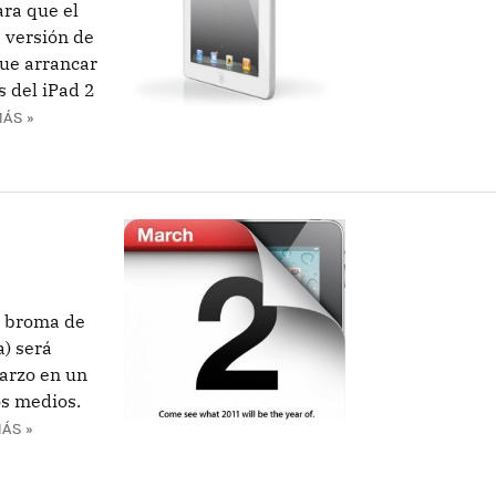
ra que el
 versión de
que arrancar
 del iPad 2
ÁS »
o broma de
a) será
marzo en un
os medios.
ÁS »