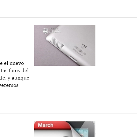
re el nuevo
tas fotos del
tle, y aunque
 veremos
a