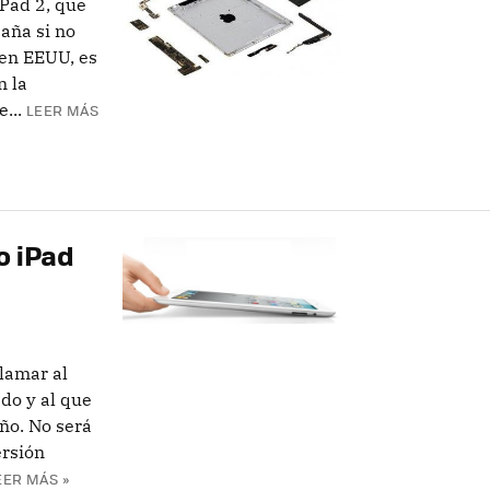
Pad 2, que
aña si no
en EEUU, es
n la
...
LEER MÁS
o iPad
lamar al
do y al que
ño. No será
ersión
EER MÁS »