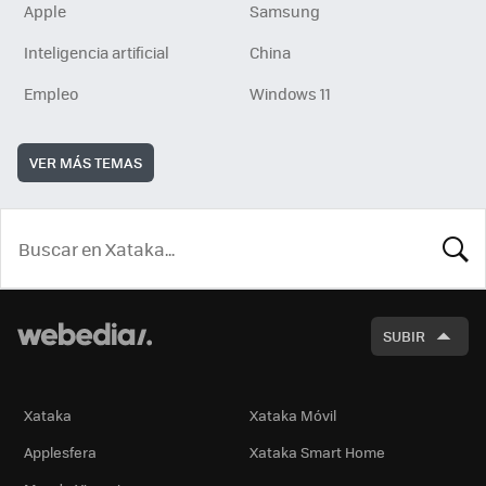
Apple
Samsung
Inteligencia artificial
China
Empleo
Windows 11
VER MÁS TEMAS
BUSCA
SUBIR
Xataka
Xataka Móvil
Applesfera
Xataka Smart Home