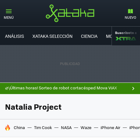
MENÚ
NUEVO
Suscríbete a
ANÁLISIS
XATAKA SELECCIÓN
CIENCIA
MOVILIDAD
🌿¡Últimas horas! Sorteo de robot cortacésped Mova ViAX
Natalia Project
HOY SE HABLA DE
China
Tim Cook
NASA
Waze
iPhone Air
iPhon