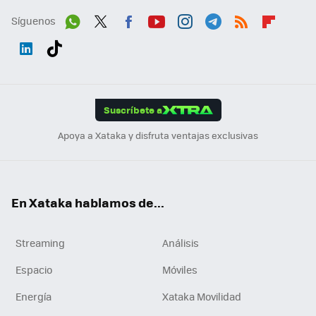
Síguenos
Wh
Twit
Fac
You
Inst
Tele
RSS
Flip
ats
ter
ebo
tub
agr
gra
boa
Link
Tikt
App
ok
e
am
m
rd
edI
ok
Suscríbete a
n
Apoya a Xataka y disfruta ventajas exclusivas
En Xataka hablamos de...
Streaming
Análisis
Espacio
Móviles
Energía
Xataka Movilidad