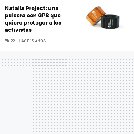
Natalia Project: una
pulsera con GPS que
quiere proteger a los
activistas
COMENTARIOS
22
HACE 13 AÑOS