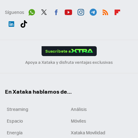
Síguenos
Wh
Twit
Fac
You
Inst
Tele
RSS
Flip
ats
ter
ebo
tub
agr
gra
boa
Link
Tikt
App
ok
e
am
m
rd
edI
ok
Suscríbete a
n
Apoya a Xataka y disfruta ventajas exclusivas
En Xataka hablamos de...
Streaming
Análisis
Espacio
Móviles
Energía
Xataka Movilidad