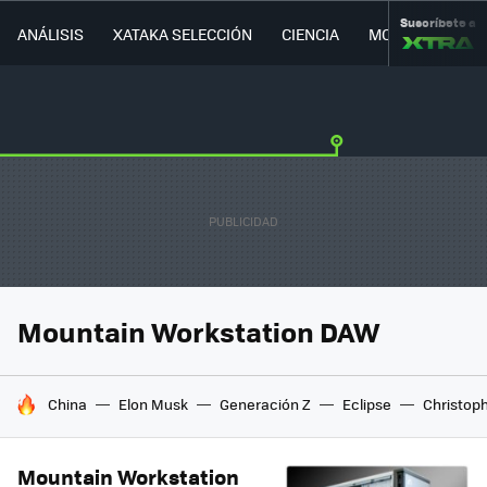
Suscríbete a
ANÁLISIS
XATAKA SELECCIÓN
CIENCIA
MOVILIDAD
Mountain Workstation DAW
HOY SE HABLA DE
China
Elon Musk
Generación Z
Eclipse
Christop
Mountain Workstation