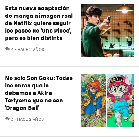
Esta nueva adaptación
de manga a imagen real
de Netflix quiere seguir
los pasos de 'One Piece',
pero es bien distinta
COMENTARIOS
4
HACE 2 AÑOS
No solo Son Goku: Todas
las obras que le
debemos a Akira
Toriyama que no son
'Dragon Ball'
COMENTARIOS
3
HACE 2 AÑOS