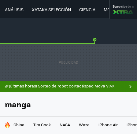
Suscríbete a
ANÁLISIS
XATAKA SELECCIÓN
CIENCIA
MOVILIDAD
🌿¡Últimas horas! Sorteo de robot cortacésped Mova ViAX
manga
HOY SE HABLA DE
China
Tim Cook
NASA
Waze
iPhone Air
iPhon