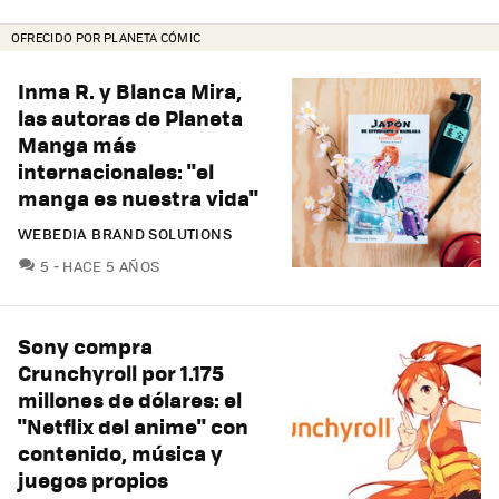
OFRECIDO POR PLANETA CÓMIC
Inma R. y Blanca Mira,
las autoras de Planeta
Manga más
internacionales: "el
manga es nuestra vida"
WEBEDIA BRAND SOLUTIONS
COMENTARIOS
5
HACE 5 AÑOS
Sony compra
Crunchyroll por 1.175
millones de dólares: el
"Netflix del anime" con
contenido, música y
juegos propios