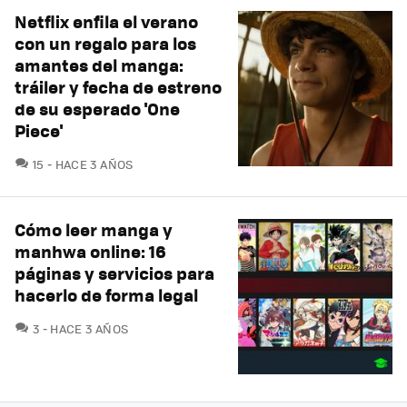
Netflix enfila el verano
con un regalo para los
amantes del manga:
tráiler y fecha de estreno
de su esperado 'One
Piece'
COMENTARIOS
15
HACE 3 AÑOS
Cómo leer manga y
manhwa online: 16
páginas y servicios para
hacerlo de forma legal
COMENTARIOS
3
HACE 3 AÑOS