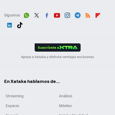
Síguenos
Wh
Twit
Fac
You
Inst
Tele
RSS
Flip
ats
ter
ebo
tub
agr
gra
boa
Link
Tikt
App
ok
e
am
m
rd
edI
ok
Suscríbete a
n
Apoya a Xataka y disfruta ventajas exclusivas
En Xataka hablamos de...
Streaming
Análisis
Espacio
Móviles