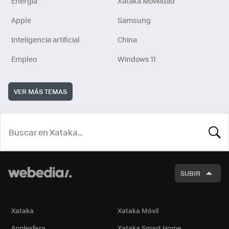
Energía
Xataka Movilidad
Apple
Samsung
Inteligencia artificial
China
Empleo
Windows 11
VER MÁS TEMAS
BUSCA
SUBIR
Xataka
Xataka Móvil
Applesfera
Xataka Smart Home