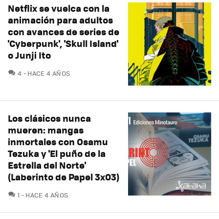
Netflix se vuelca con la
animación para adultos
con avances de series de
'Cyberpunk', 'Skull Island'
o Junji Ito
COMENTARIOS
4
HACE 4 AÑOS
Los clásicos nunca
mueren: mangas
inmortales con Osamu
Tezuka y 'El puño de la
Estrella del Norte'
(Laberinto de Papel 3x03)
COMENTARIOS
1
HACE 4 AÑOS