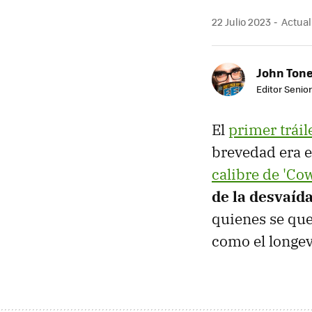
22 Julio 2023
Actuali
John Ton
Editor Senio
El
primer tráil
brevedad era e
calibre de 'Co
de la desvaíd
quienes se que
como el longev