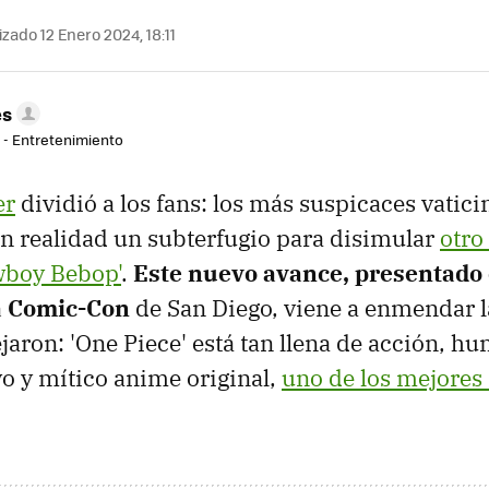
zado 12 Enero 2024, 18:11
es
r - Entretenimiento
er
dividió a los fans: los más suspicaces vatic
n realidad un subterfugio para disimular
otro
wboy Bebop'
.
Este nuevo avance, presentado 
a Comic-Con
de San Diego, viene a enmendar l
jaron: 'One Piece' está tan llena de acción, h
o y mítico anime original,
uno de los mejores 