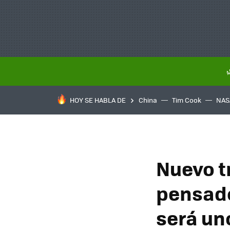
HOY SE HABLA DE
China
Tim Cook
NAS
Nuevo tr
pensado 
será uno