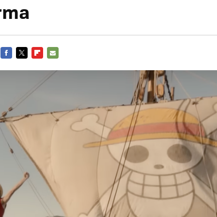
orma
FACEBOOK
TWITTER
FLIPBOARD
E-
MAIL