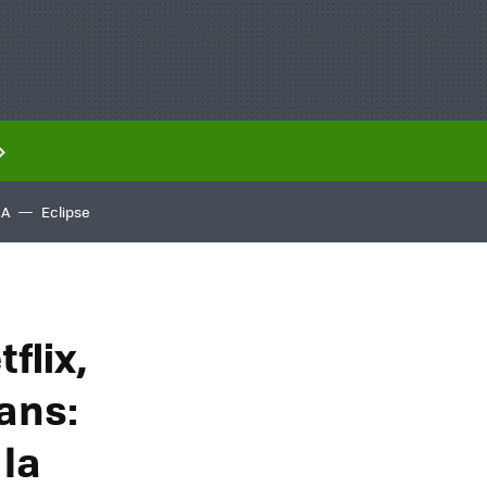
IA
Eclipse
flix,
fans:
 la