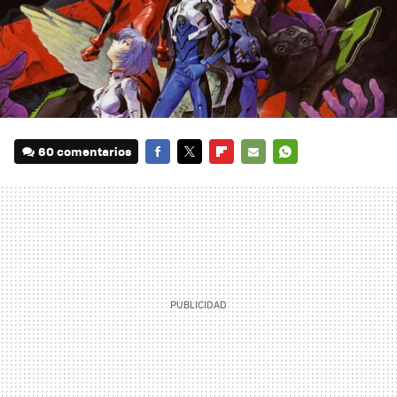
60 comentarios
FACEBOOK
TWITTER
FLIPBOARD
E-
WHATSAPP
MAIL