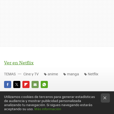
Ver en Netflix
TEMAS
Cine y TV
anime
manga
Netflix
FACEBOOK
TWITTER
FLIPBOARD
E-
WHATSAPP
Utilizamos cookies de terceros para generar estadísticas
MAIL
de audiencia y mostrar publicidad personalizada
analizando tu navegación. Si sigues navegando estarás
aceptando su uso.
Más información