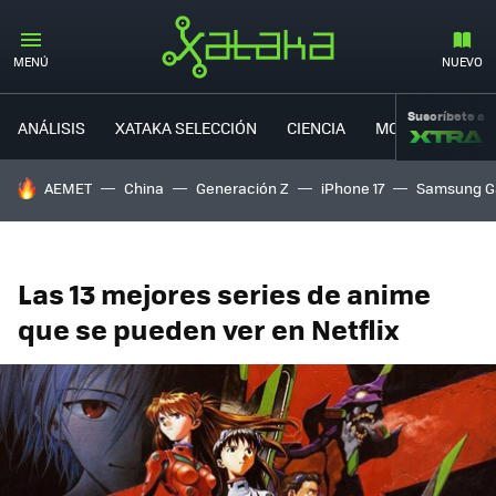
MENÚ
NUEVO
Suscríbete a
ANÁLISIS
XATAKA SELECCIÓN
CIENCIA
MOVILIDAD
HOY SE HABLA DE
AEMET
China
Generación Z
iPhone 17
Samsung G
Las 13 mejores series de anime
que se pueden ver en Netflix