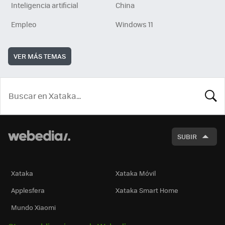
Inteligencia artificial
China
Empleo
Windows 11
VER MÁS TEMAS
BUSCA
SUBIR
Xataka
Xataka Móvil
Applesfera
Xataka Smart Home
Mundo Xiaomi