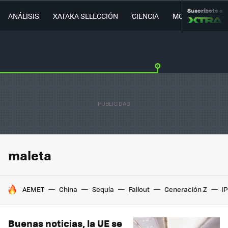
Suscríbete a
ANÁLISIS
XATAKA SELECCIÓN
CIENCIA
MOVILIDAD
maleta
HOY SE HABLA DE
AEMET
China
Sequía
Fallout
Generación Z
i
Buenas noticias, la UE se