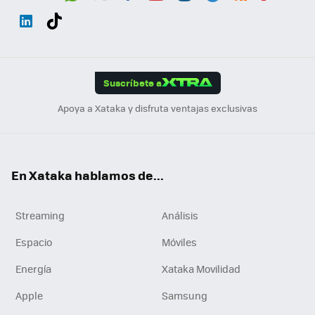
Wh
Twit
Fac
You
Inst
Tele
RSS
Flip
ats
ter
ebo
tub
agr
gra
boa
Link
Tikt
App
ok
e
am
m
rd
edI
ok
Suscríbete a
n
Apoya a Xataka y disfruta ventajas exclusivas
En Xataka hablamos de...
Streaming
Análisis
Espacio
Móviles
Energía
Xataka Movilidad
Apple
Samsung