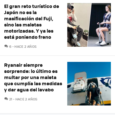
El gran reto turístico de
Japón no es la
masificación del Fuji,
sino las maletas
motorizadas. Y ya les
está poniendo freno
COMENTARIOS
6
HACE 2 AÑOS
Ryanair siempre
sorprende: lo último es
multar por una maleta
que cumplía las medidas
y dar agua del lavabo
COMENTARIOS
21
HACE 2 AÑOS