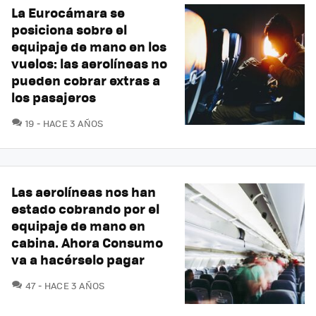
La Eurocámara se
posiciona sobre el
equipaje de mano en los
vuelos: las aerolíneas no
pueden cobrar extras a
los pasajeros
COMENTARIOS
19
HACE 3 AÑOS
Las aerolíneas nos han
estado cobrando por el
equipaje de mano en
cabina. Ahora Consumo
va a hacérselo pagar
COMENTARIOS
47
HACE 3 AÑOS