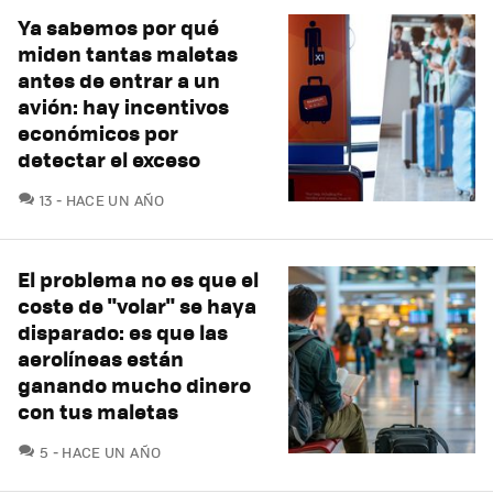
Ya sabemos por qué
miden tantas maletas
antes de entrar a un
avión: hay incentivos
económicos por
detectar el exceso
COMENTARIOS
13
HACE UN AÑO
El problema no es que el
coste de "volar" se haya
disparado: es que las
aerolíneas están
ganando mucho dinero
con tus maletas
COMENTARIOS
5
HACE UN AÑO