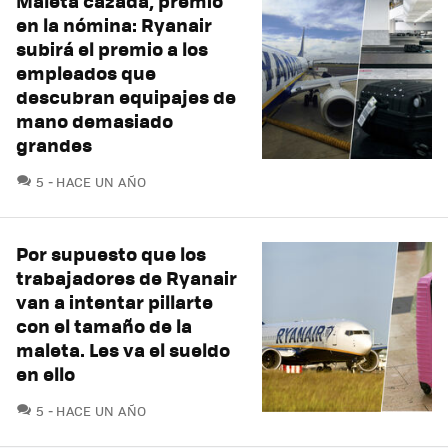
Maleta cazada, premio
en la nómina: Ryanair
subirá el premio a los
empleados que
descubran equipajes de
mano demasiado
grandes
COMENTARIOS
5
HACE UN AÑO
Por supuesto que los
trabajadores de Ryanair
van a intentar pillarte
con el tamaño de la
maleta. Les va el sueldo
en ello
COMENTARIOS
5
HACE UN AÑO