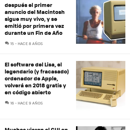
después el primer
anuncio del Macintosh
sigue muy vivo, y se
emitió por primera vez
durante un Fin de Año
COMENTARIOS
15
HACE 8 AÑOS
El software del Lisa, el
legendario (y fracasado)
ordenador de Apple,
volverá en 2018 gratis y
en código abierto
COMENTARIOS
16
HACE 9 AÑOS
Muchos vieron el GUI en