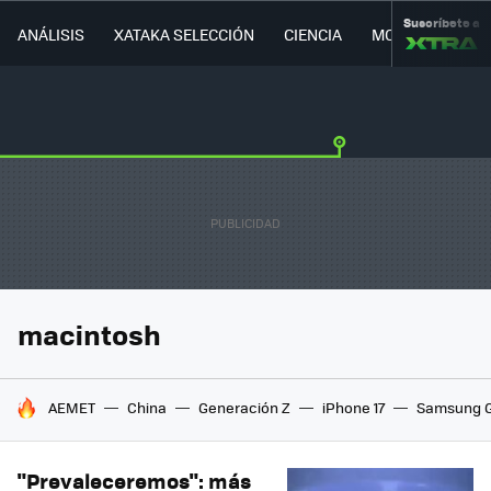
Suscríbete a
ANÁLISIS
XATAKA SELECCIÓN
CIENCIA
MOVILIDAD
macintosh
HOY SE HABLA DE
AEMET
China
Generación Z
iPhone 17
Samsung G
"Prevaleceremos": más