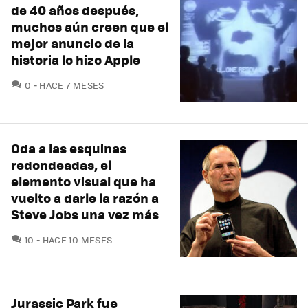
de 40 años después,
muchos aún creen que el
mejor anuncio de la
historia lo hizo Apple
COMENTARIOS
0
HACE 7 MESES
Oda a las esquinas
redondeadas, el
elemento visual que ha
vuelto a darle la razón a
Steve Jobs una vez más
COMENTARIOS
10
HACE 10 MESES
Jurassic Park fue