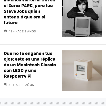
el Xerox PARC, pero fue
Steve Jobs quien
entendió que era el
futuro
COMENTARIOS
49
HACE 9 AÑOS
Que no te engañen tus
ojos: esto es una réplica
de un Macintosh Classic
con LEGO y una
Raspberry Pi
COMENTARIOS
4
HACE 9 AÑOS