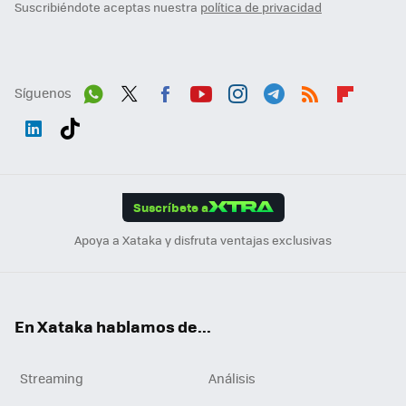
Suscribiéndote aceptas nuestra
política de privacidad
Síguenos
Wh
Twit
Fac
You
Inst
Tele
RSS
Flip
ats
ter
ebo
tub
agr
gra
boa
Link
Tikt
App
ok
e
am
m
rd
edI
ok
Suscríbete a
n
Apoya a Xataka y disfruta ventajas exclusivas
En Xataka hablamos de...
Streaming
Análisis