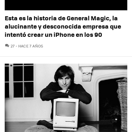
Esta es la historia de General Magic, la
alucinante y desconocida empresa que
intentó crear un iPhone en los 90
COMENTARIOS
27
HACE 7 AÑOS