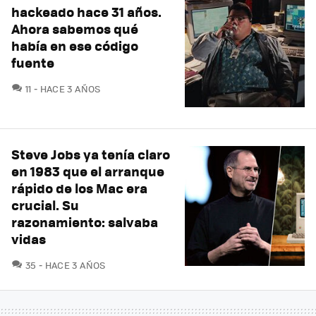
hackeado hace 31 años.
Ahora sabemos qué
había en ese código
fuente
COMENTARIOS
11
HACE 3 AÑOS
Steve Jobs ya tenía claro
en 1983 que el arranque
rápido de los Mac era
crucial. Su
razonamiento: salvaba
vidas
COMENTARIOS
35
HACE 3 AÑOS