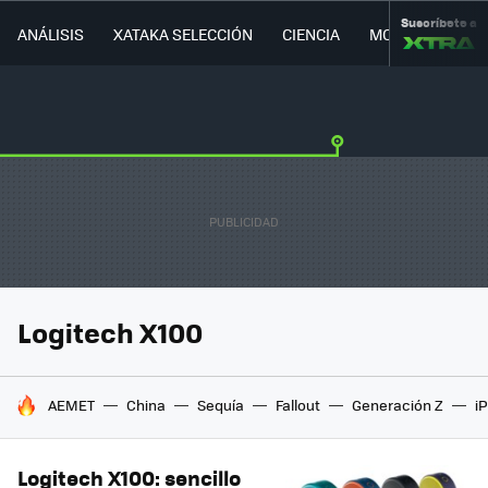
Suscríbete a
ANÁLISIS
XATAKA SELECCIÓN
CIENCIA
MOVILIDAD
Logitech X100
HOY SE HABLA DE
AEMET
China
Sequía
Fallout
Generación Z
i
Logitech X100: sencillo