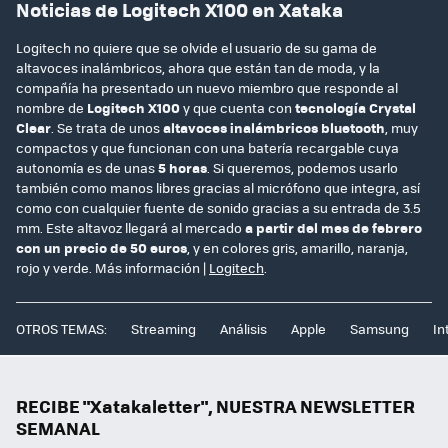
Noticias de Logitech X100 en Xataka
Logitech no quiere que se olvide el usuario de su gama de
altavoces inalámbricos, ahora que están tan de moda, y la
compañía ha presentado un nuevo miembro que responde al
nombre de
Logitech X100
y que cuenta con
tecnología Crystal
Clear
. Se trata de unos
altavoces inalámbricos bluetooth
, muy
compactos y que funcionan con una batería recargable cuya
autonomía es de unas
5 horas
. Si queremos, podemos usarlo
también como manos libres gracias al micrófono que integra, así
como con cualquier fuente de sonido gracias a su entrada de 3.5
mm. Este altavoz llegará al mercado
a partir del mes de febrero
con un precio de 50 euros
, y en colores gris, amarillo, naranja,
rojo y verde. Más información |
Logitech
.
OTROS TEMAS:
Streaming
Análisis
Apple
Samsung
In
RECIBE "Xatakaletter", NUESTRA NEWSLETTER
SEMANAL