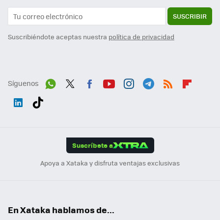
SUSCRIBIR
Suscribiéndote aceptas nuestra
política de privacidad
Síguenos
Wh
Twit
Fac
You
Inst
Tele
RSS
Flip
ats
ter
ebo
tub
agr
gra
boa
Link
Tikt
App
ok
e
am
m
rd
edI
ok
Suscríbete a
n
Apoya a Xataka y disfruta ventajas exclusivas
En Xataka hablamos de...