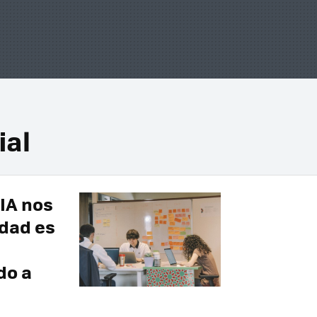
ial
 IA nos
idad es
do a