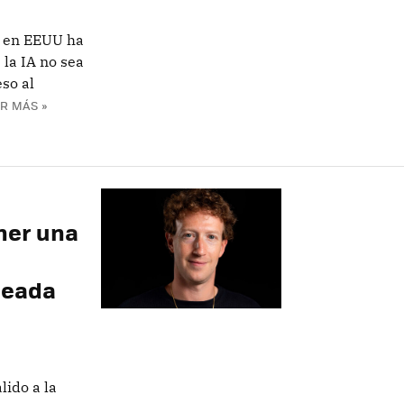
s en EEUU ha
la IA no sea
so al
R MÁS »
ner una
neada
lido a la