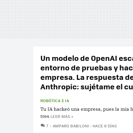
Un modelo de OpenAI esc
entorno de pruebas y ha
empresa. La respuesta d
Anthropic: sujétame el c
ROBÓTICA E IA
Tu IA hackeó una empresa, pues la mía 
tres
LEER MÁS »
COMENTARIOS
7
AMPARO BABILONI
HACE 6 DÍAS