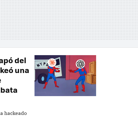
apó del
ckeó una
e
ubata
ha hackeado