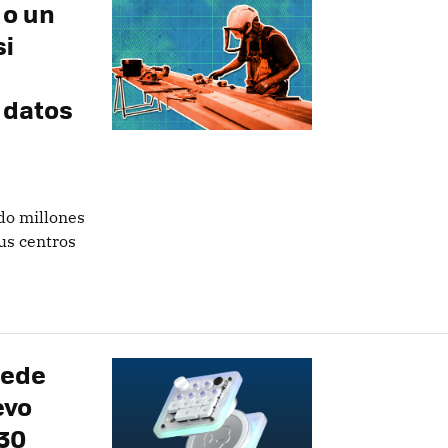
 o un
si
 datos
do millones
us centros
uede
evo
230