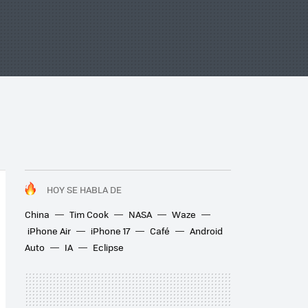
HOY SE HABLA DE
China
Tim Cook
NASA
Waze
iPhone Air
iPhone 17
Café
Android
Auto
IA
Eclipse