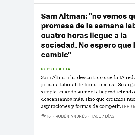
Sam Altman: "no vemos qu
promesa de la semana lab
cuatro horas llegue a la
sociedad. No espero que l
cambie"
ROBÓTICA E IA
Sam Altman ha descartado que la IA redu
jornada laboral de forma masiva. Su arg
simple: cuando aumenta la productivida
descansamos más, sino que creamos nue
aspiraciones y formas de competir.
LEER 
COMENTARIOS
16
RUBÉN ANDRÉS
HACE 7 DÍAS