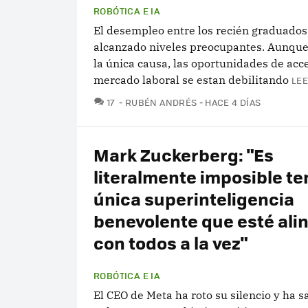
ROBÓTICA E IA
El desempleo entre los recién graduado
alcanzado niveles preocupantes. Aunque 
la única causa, las oportunidades de acce
mercado laboral se estan debilitando
LEE
COMENTARIOS
17
RUBÉN ANDRÉS
HACE 4 DÍAS
Mark Zuckerberg: "Es
literalmente imposible te
única superinteligencia
benevolente que esté ali
con todos a la vez"
ROBÓTICA E IA
El CEO de Meta ha roto su silencio y ha sa