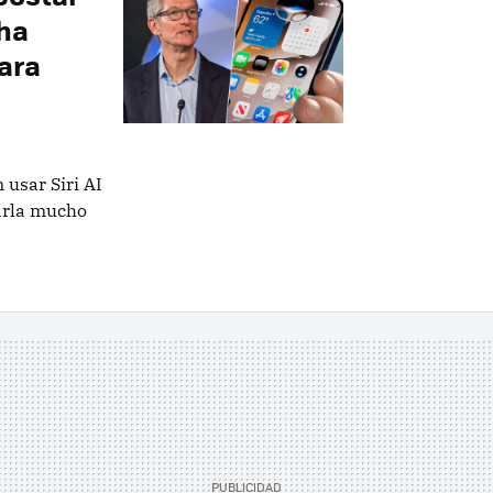
 ha
ara
 usar Siri AI
arla mucho