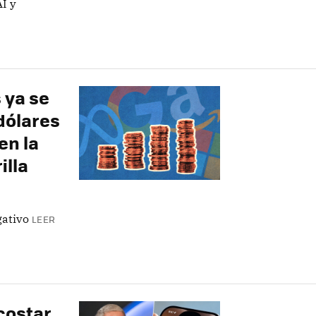
AI y
 ya se
dólares
en la
illa
gativo
LEER
 costar