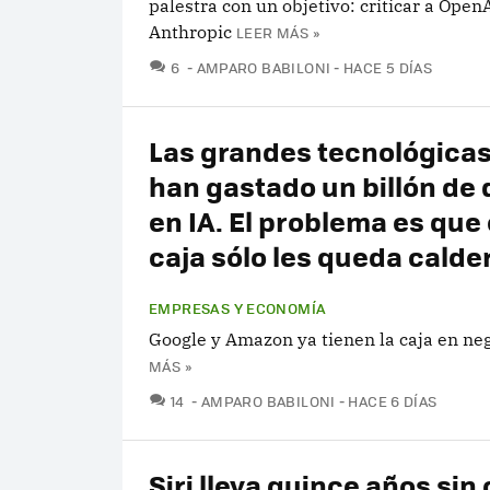
palestra con un objetivo: criticar a Open
Anthropic
LEER MÁS »
COMENTARIOS
6
AMPARO BABILONI
HACE 5 DÍAS
Las grandes tecnológicas
han gastado un billón de 
en IA. El problema es que 
caja sólo les queda calder
EMPRESAS Y ECONOMÍA
Google y Amazon ya tienen la caja en ne
MÁS »
COMENTARIOS
14
AMPARO BABILONI
HACE 6 DÍAS
Siri lleva quince años sin