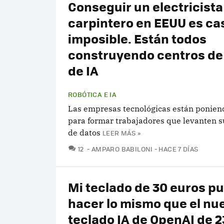
Conseguir un electricista
carpintero en EEUU es ca
imposible. Están todos
construyendo centros de
de IA
ROBÓTICA E IA
Las empresas tecnológicas están ponien
para formar trabajadores que levanten s
de datos
LEER MÁS »
COMENTARIOS
12
AMPARO BABILONI
HACE 7 DÍAS
Mi teclado de 30 euros p
hacer lo mismo que el nu
teclado IA de OpenAI de 