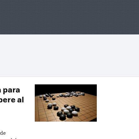
a para
pere al
 de