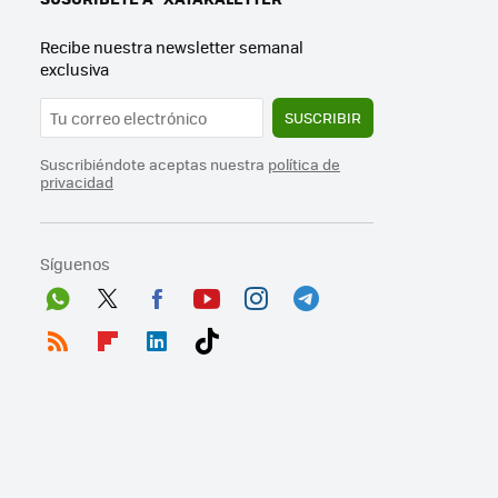
Recibe nuestra newsletter semanal
exclusiva
SUSCRIBIR
Suscribiéndote aceptas nuestra
política de
privacidad
Síguenos
Wh
Twit
Fac
You
Inst
Tele
ats
ter
ebo
tub
agr
gra
RSS
Flip
Link
Tikt
App
ok
e
am
m
boa
edI
ok
rd
n