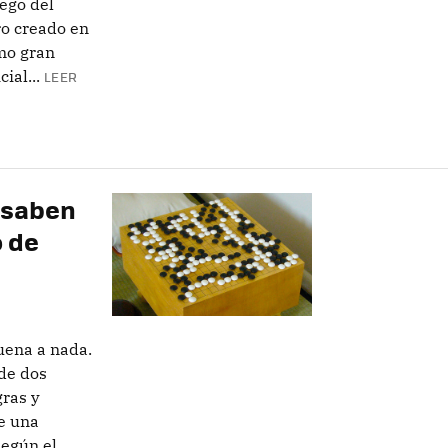
ego del
ro creado en
imo gran
ial...
LEER
 saben
o de
uena a nada.
nde dos
gras y
de una
gún el...