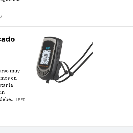
S
cado
curso muy
amos en
otar la
 un
debe...
LEER