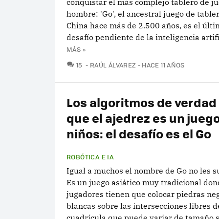
conquistar el más complejo tablero de ju
hombre: 'Go', el ancestral juego de table
China hace más de 2.500 años, es el últ
desafío pendiente de la inteligencia artific
MÁS »
COMENTARIOS
15
RAÚL ÁLVAREZ
HACE 11 AÑOS
Los algoritmos de verdad
que el ajedrez es un jueg
niños: el desafío es el Go
ROBÓTICA E IA
Igual a muchos el nombre de Go no les s
Es un juego asiático muy tradicional do
jugadores tienen que colocar piedras ne
blancas sobre las intersecciones libres 
cuadrícula que puede variar de tamaño se