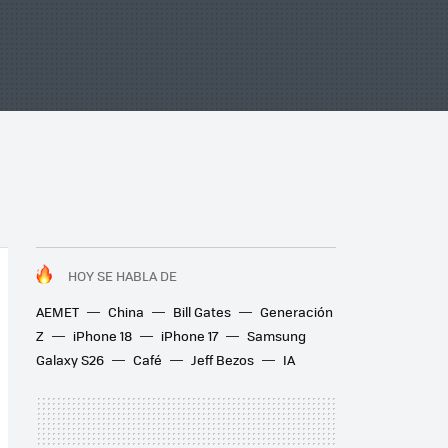
HOY SE HABLA DE
AEMET
China
Bill Gates
Generación
Z
iPhone 18
iPhone 17
Samsung
Galaxy S26
Café
Jeff Bezos
IA