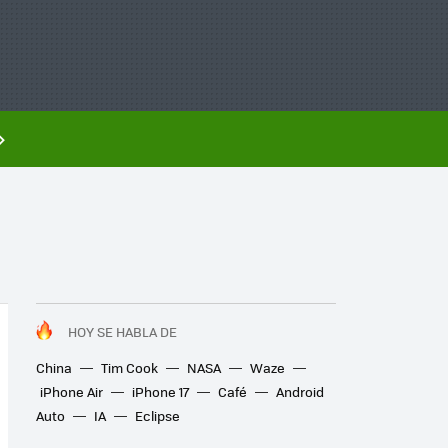
HOY SE HABLA DE
China
Tim Cook
NASA
Waze
iPhone Air
iPhone 17
Café
Android
Auto
IA
Eclipse