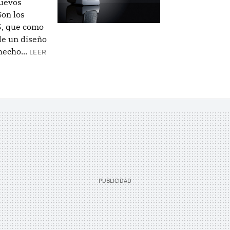
nuevos
Son los
5, que como
de un diseño
echo...
LEER