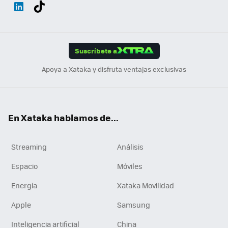
Wh
Twit
Fac
You
Inst
Tele
RSS
Flip
ats
ter
ebo
tub
agr
gra
boa
Link
Tikt
App
ok
e
am
m
rd
edI
ok
Suscríbete a
n
Apoya a Xataka y disfruta ventajas exclusivas
En Xataka hablamos de...
Streaming
Análisis
Espacio
Móviles
Energía
Xataka Movilidad
Apple
Samsung
Inteligencia artificial
China