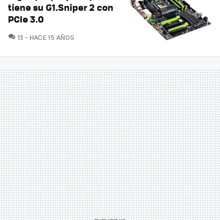
tiene su G1.Sniper 2 con
PCIe 3.0
COMENTARIOS
13
HACE 15 AÑOS