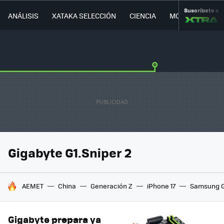
Suscríbete a
ANÁLISIS
XATAKA SELECCIÓN
CIENCIA
MOVILIDAD
Gigabyte G1.Sniper 2
HOY SE HABLA DE
AEMET
China
Generación Z
iPhone 17
Samsung G
Gigabyte
prepara
ya