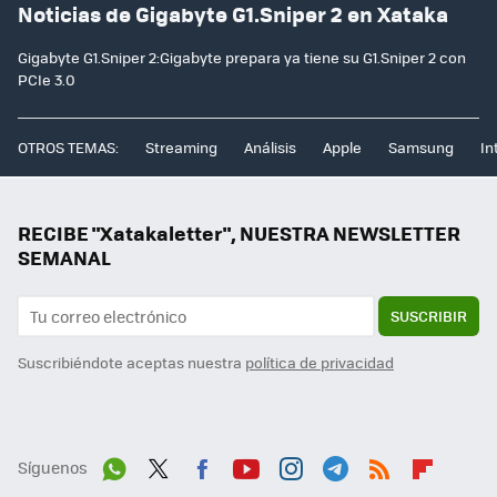
Noticias de Gigabyte G1.Sniper 2 en Xataka
Gigabyte G1.Sniper 2:Gigabyte prepara ya tiene su G1.Sniper 2 con
PCIe 3.0
OTROS TEMAS:
Streaming
Análisis
Apple
Samsung
In
RECIBE "Xatakaletter", NUESTRA NEWSLETTER
SEMANAL
SUSCRIBIR
Suscribiéndote aceptas nuestra
política de privacidad
Síguenos