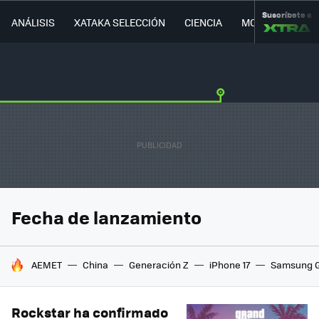
Suscríbete a
ANÁLISIS
XATAKA SELECCIÓN
CIENCIA
MOVILIDAD
Fecha de lanzamiento
HOY SE HABLA DE
AEMET
China
Generación Z
iPhone 17
Samsung G
Rockstar ha confirmado