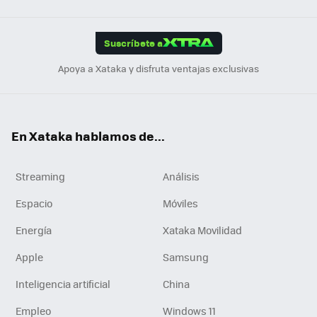
Link
Tikt
App
ok
e
am
m
rd
edI
ok
Suscríbete a
n
Apoya a Xataka y disfruta ventajas exclusivas
En Xataka hablamos de...
Streaming
Análisis
Espacio
Móviles
Energía
Xataka Movilidad
Apple
Samsung
Inteligencia artificial
China
Empleo
Windows 11