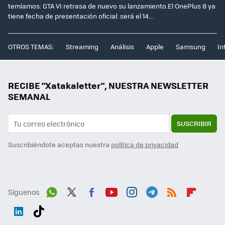
temíamos: GTA VI retrasa de nuevo su lanzamiento.El OnePlus 8 ya
tiene fecha de presentación oficial: será el 14...
OTROS TEMAS:
Streaming
Análisis
Apple
Samsung
In
RECIBE "Xatakaletter", NUESTRA NEWSLETTER
SEMANAL
SUSCRIBIR
Suscribiéndote aceptas nuestra
política de privacidad
Síguenos
Wh
Twit
Fac
You
Inst
Tele
RSS
Flip
ats
ter
ebo
tub
agr
gra
boa