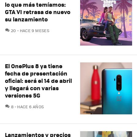
lo que más temíamos:
GTA VI retrasa de nuevo
su lanzamiento
COMENTARIOS
20
HACE 9 MESES
El OnePlus 8 ya tiene
fecha de presentación
oficial: será el 14 de abril
y llegará con varias
versiones 5G
COMENTARIOS
8
HACE 6 AÑOS
Lanzamientos y precios