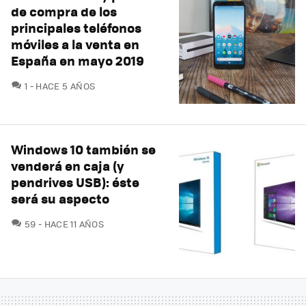
de compra de los
principales teléfonos
móviles a la venta en
España en mayo 2019
COMENTARIOS
1
HACE 5 AÑOS
Windows 10 también se
venderá en caja (y
pendrives USB): éste
será su aspecto
COMENTARIOS
59
HACE 11 AÑOS