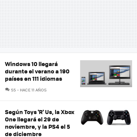
Windows 10 llegará
durante el verano a 190
países en 111 idiomas
COMENTARIOS
55
HACE 11 AÑOS
Según Toys 'R' Us, la Xbox
One llegará el 29 de
noviembre, y la PS4 el 5
de diciembre