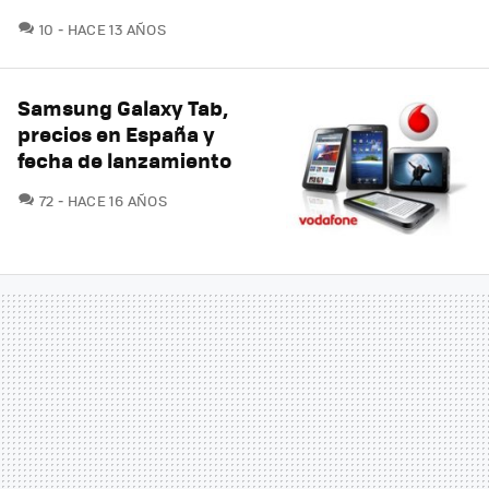
COMENTARIOS
10
HACE 13 AÑOS
Samsung Galaxy Tab,
precios en España y
fecha de lanzamiento
COMENTARIOS
72
HACE 16 AÑOS