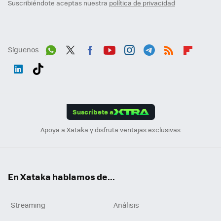
Suscribiéndote aceptas nuestra
política de privacidad
Síguenos
Wh
Twit
Fac
You
Inst
Tele
RSS
Flip
ats
ter
ebo
tub
agr
gra
boa
Link
Tikt
App
ok
e
am
m
rd
edI
ok
Suscríbete a
n
Apoya a Xataka y disfruta ventajas exclusivas
En Xataka hablamos de...
Streaming
Análisis