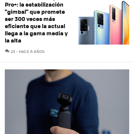
Pro+: la estabilización
"gimbal" que promete
ser 300 veces más
eficiente que la actual
llega a la gama media y
la alta
COMENTARIOS
23
HACE 6 AÑOS