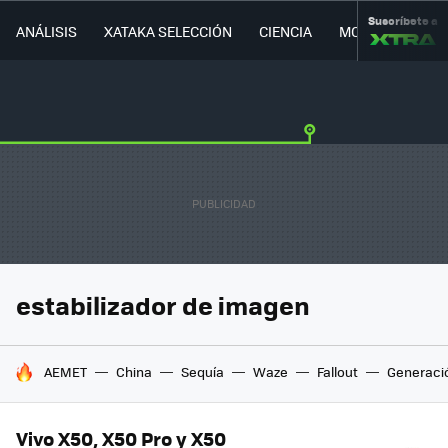
Suscríbete a
ANÁLISIS
XATAKA SELECCIÓN
CIENCIA
MOVILIDAD
estabilizador de imagen
HOY SE HABLA DE
AEMET
China
Sequía
Waze
Fallout
Generaci
Vivo X50, X50 Pro y X50