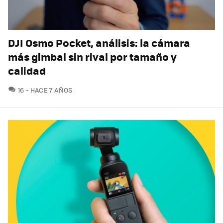
DJI Osmo Pocket, análisis: la cámara
más gimbal sin rival por tamaño y
calidad
COMENTARIOS
16
HACE 7 AÑOS