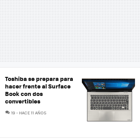
Toshiba se prepara para
hacer frente al Surface
Book con dos
convertibles
COMENTARIOS
19
HACE 11 AÑOS