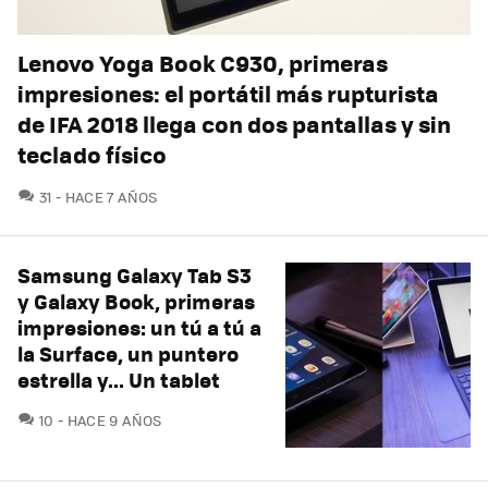
Lenovo Yoga Book C930, primeras
impresiones: el portátil más rupturista
de IFA 2018 llega con dos pantallas y sin
teclado físico
COMENTARIOS
31
HACE 7 AÑOS
Samsung Galaxy Tab S3
y Galaxy Book, primeras
impresiones: un tú a tú a
la Surface, un puntero
estrella y... Un tablet
COMENTARIOS
10
HACE 9 AÑOS