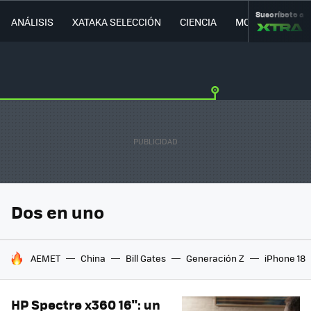
Suscríbete a
ANÁLISIS
XATAKA SELECCIÓN
CIENCIA
MOVILIDAD
Dos en uno
HOY SE HABLA DE
AEMET
China
Bill Gates
Generación Z
iPhone 18
HP Spectre x360 16": un