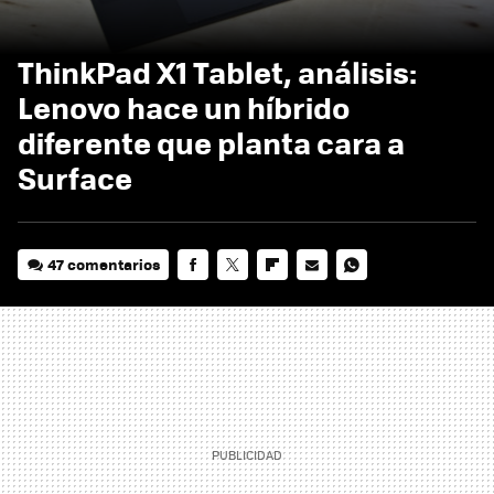
ThinkPad X1 Tablet, análisis:
Lenovo hace un híbrido
diferente que planta cara a
Surface
47 comentarios
FACEBOOK
TWITTER
FLIPBOARD
E-
WHATSAPP
MAIL