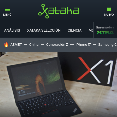
MENÚ
NUEVO
Suscríbete a
ANÁLISIS
XATAKA SELECCIÓN
CIENCIA
MOVILIDAD
HOY SE HABLA DE
AEMET
China
Generación Z
iPhone 17
Samsung G