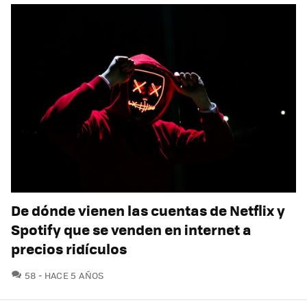
De dónde vienen las cuentas de Netflix y
Spotify que se venden en internet a
precios ridículos
COMENTARIOS
58
HACE 5 AÑOS