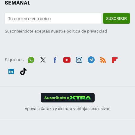
SEMANAL
SUSCRIBIR
Suscribiéndote aceptas nuestra
política de privacidad
Síguenos
Wh
Twit
Fac
You
Inst
Tele
RSS
Flip
ats
ter
ebo
tub
agr
gra
boa
Link
Tikt
App
ok
e
am
m
rd
edI
ok
Suscríbete a
n
Apoya a Xataka y disfruta ventajas exclusivas