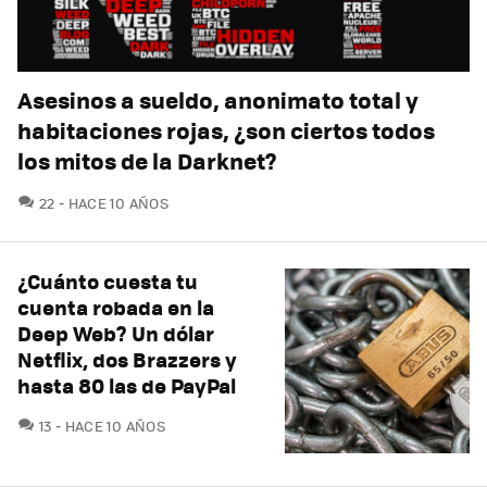
Asesinos a sueldo, anonimato total y
habitaciones rojas, ¿son ciertos todos
los mitos de la Darknet?
COMENTARIOS
22
HACE 10 AÑOS
¿Cuánto cuesta tu
cuenta robada en la
Deep Web? Un dólar
Netflix, dos Brazzers y
hasta 80 las de PayPal
COMENTARIOS
13
HACE 10 AÑOS