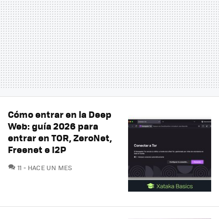
Cómo entrar en la Deep
Web: guía 2026 para
entrar en TOR, ZeroNet,
Freenet e I2P
COMENTARIOS
11
HACE UN MES