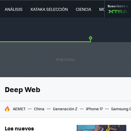
Suscríbete a
ANÁLISIS
XATAKA SELECCIÓN
CIENCIA
MOVILIDAD
Deep Web
HOY SE HABLA DE
AEMET
China
Generación Z
iPhone 17
Samsung G
Los nuevos