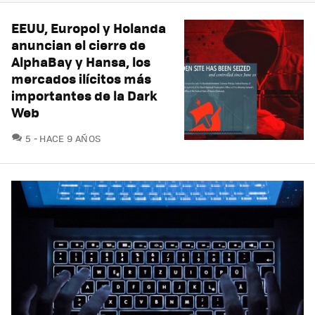
EEUU, Europol y Holanda
anuncian el cierre de
AlphaBay y Hansa, los
mercados ilícitos más
importantes de la Dark
Web
COMENTARIOS
5
HACE 9 AÑOS