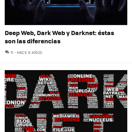
Deep Web, Dark Web y Darknet: éstas
son las diferencias
COMENTARIOS
11
HACE 9 AÑOS