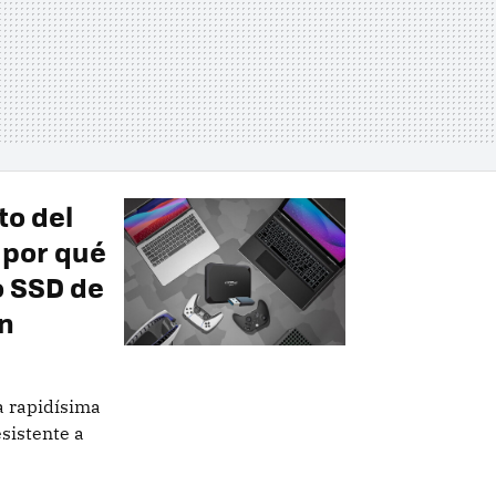
to del
 por qué
o SSD de
n
a rapidísima
sistente a