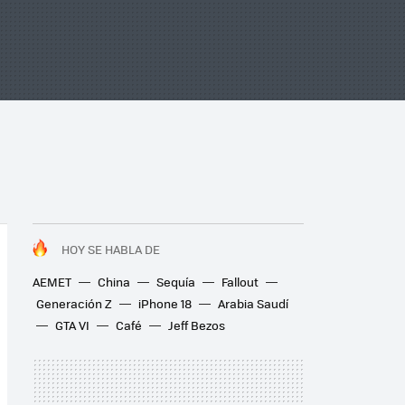
HOY SE HABLA DE
AEMET
China
Sequía
Fallout
Generación Z
iPhone 18
Arabia Saudí
GTA VI
Café
Jeff Bezos