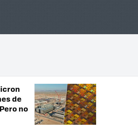
icron
nes de
 Pero no