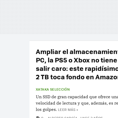
Ampliar el almacenamien
PC, la PS5 o Xbox no tiene
salir caro: este rapidísim
2 TB toca fondo en Amazo
XATAKA SELECCIÓN
Un SSD de gran capacidad que ofrece un
velocidad de lectura y que, además, es re
los golpes.
LEER MÁS »
COMENTARIOS
0
ALBERTO GARCÍA
HACE 2 AÑOS