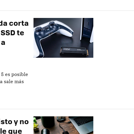
da corta
 SSD te
 a
 5 es posible
a sale más
sto y no
le que