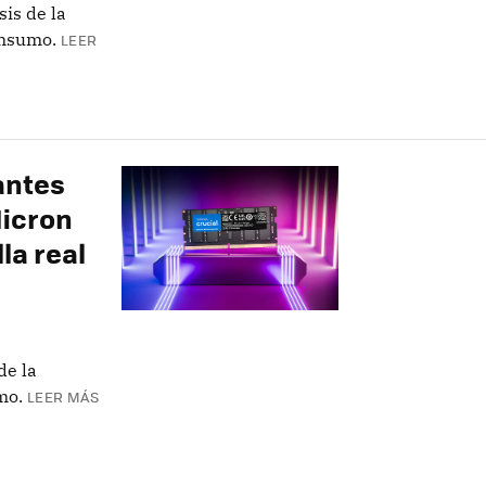
sis de la
onsumo.
LEER
antes
Micron
la real
de la
mo.
LEER MÁS