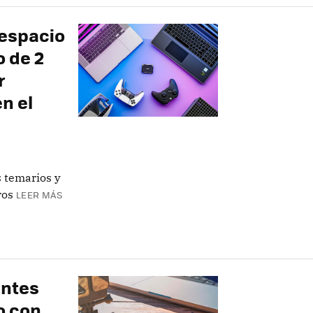
 espacio
o de 2
r
n el
s temarios y
ros
LEER MÁS
antes
o con