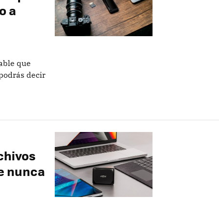
o a
able que
 podrás decir
chivos
ue nunca