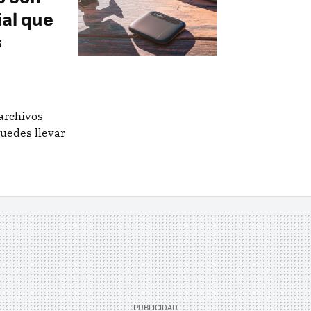
ial que
s
archivos
puedes llevar