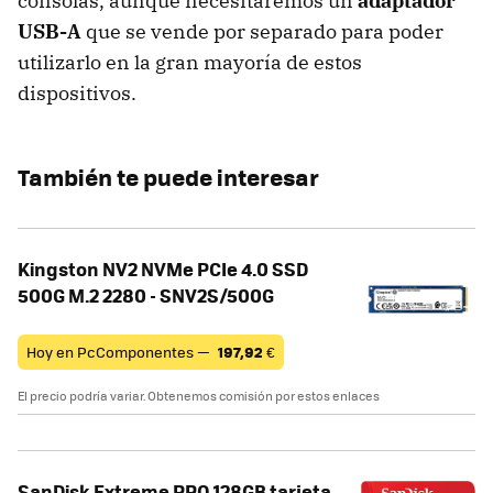
consolas, aunque necesitaremos un
adaptador
USB-A
que se vende por separado para poder
utilizarlo en la gran mayoría de estos
dispositivos.
También te puede interesar
Kingston NV2 NVMe PCIe 4.0 SSD
500G M.2 2280 - SNV2S/500G
Hoy en PcComponentes —
197,92
€
El precio podría variar. Obtenemos comisión por estos enlaces
SanDisk Extreme PRO 128GB tarjeta