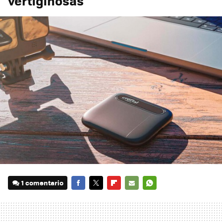
vertiginosas
1 comentario
FACEBOOK
TWITTER
FLIPBOARD
E-
WHATSAPP
MAIL