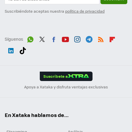
Suscribiéndote aceptas nuestra
política de privacidad
Síguenos
Wh
Twit
Fac
You
Inst
Tele
RSS
Flip
ats
ter
ebo
tub
agr
gra
boa
Link
Tikt
App
ok
e
am
m
rd
edI
ok
Suscríbete a
n
Apoya a Xataka y disfruta ventajas exclusivas
En Xataka hablamos de...
Streaming
Análisis