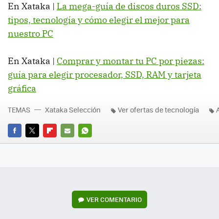
En Xataka |
La mega-guía de discos duros SSD:
tipos, tecnología y cómo elegir el mejor para
nuestro PC
En Xataka |
Comprar y montar tu PC por piezas:
guía para elegir procesador, SSD, RAM y tarjeta
gráfica
TEMAS
Xataka Selección
Ver ofertas de tecnología
FACEBOOK
TWITTER
FLIPBOARD
E-
WHATSAPP
MAIL
VER
COMENTARIO