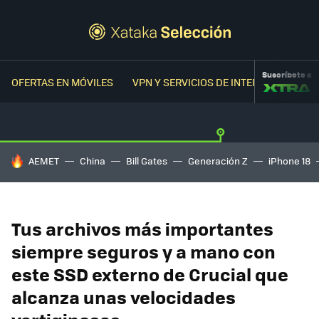
Suscríbete a
OFERTAS EN MÓVILES
VPN Y SERVICIOS DE INTERNET
OFER
HOY SE HABLA DE
AEMET
China
Bill Gates
Generación Z
iPhone 18
Tus archivos más importantes
siempre seguros y a mano con
este SSD externo de Crucial que
alcanza unas velocidades