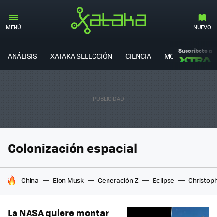
MENÚ
NUEVO
Suscríbete a
ANÁLISIS
XATAKA SELECCIÓN
CIENCIA
MOVILIDAD
Colonización espacial
HOY SE HABLA DE
China
Elon Musk
Generación Z
Eclipse
Christop
La NASA quiere montar