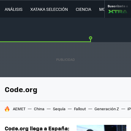
Suscríbete a
ANÁLISIS
XATAKA SELECCIÓN
CIENCIA
MOVILIDAD
Code.org
HOY SE HABLA DE
AEMET
China
Sequía
Fallout
Generación Z
i
Code.org llega a España: