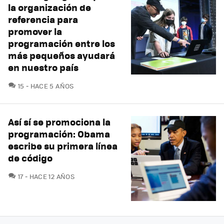
la organización de
referencia para
promover la
programación entre los
más pequeños ayudará
en nuestro país
COMENTARIOS
15
HACE 5 AÑOS
Así sí se promociona la
programación: Obama
escribe su primera línea
de código
COMENTARIOS
17
HACE 12 AÑOS