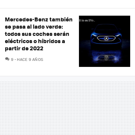
Mercedes-Benz también
se pasa al lado verde:
todos sus coches serán
eléctricos o híbridos a
partir de 2022
COMENTARIOS
9
HACE 9 AÑOS