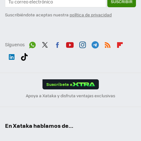
SUSCRIBIR
Suscribiéndote aceptas nuestra
política de privacidad
Síguenos
Wh
Twit
Fac
You
Inst
Tele
RSS
Flip
ats
ter
ebo
tub
agr
gra
boa
Link
Tikt
App
ok
e
am
m
rd
edI
ok
Suscríbete a
n
Apoya a Xataka y disfruta ventajas exclusivas
En Xataka hablamos de...