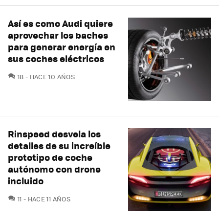
Así es como Audi quiere
aprovechar los baches
para generar energía en
sus coches eléctricos
COMENTARIOS
18
HACE 10 AÑOS
Rinspeed desvela los
detalles de su increíble
prototipo de coche
autónomo con drone
incluido
COMENTARIOS
11
HACE 11 AÑOS