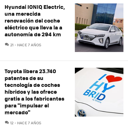
Hyundai IONIQ Electric,
una merecida
renovación del coche
eléctrico que lleva la a
autonomía de 294 km
COMENTARIOS
21
HACE 7 AÑOS
Toyota libera 23.740
patentes de su
tecnología de coches
híbridos y las ofrece
gratis a los fabricantes
para "impulsar el
mercado"
COMENTARIOS
12
HACE 7 AÑOS