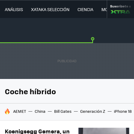
Suscríbete a
ANÁLISIS
XATAKA SELECCIÓN
CIENCIA
MOVILIDAD
Coche híbrido
HOY SE HABLA DE
AEMET
China
Bill Gates
Generación Z
iPhone 18
Koenigsegg Gemera, un