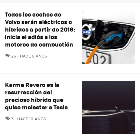
Todos los coches de
Volvo serán eléctricos o
híbridos a partir de 2019:
inicia el adiós a los
motores de combustión
COMENTARIOS
26
HACE 9 AÑOS
Karma Revero es la
resurrección del
precioso híbrido que
quiso molestar a Tesla
COMENTARIOS
3
HACE 10 AÑOS