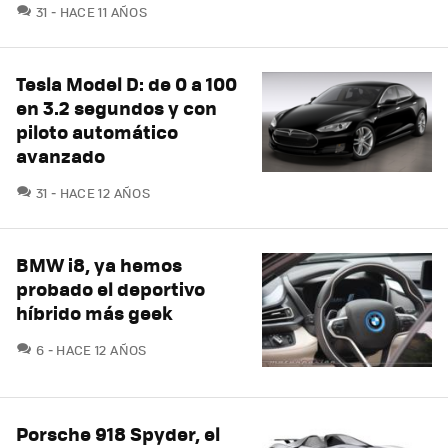
COMENTARIOS
31
HACE 11 AÑOS
Tesla Model D: de 0 a 100
en 3.2 segundos y con
piloto automático
avanzado
COMENTARIOS
31
HACE 12 AÑOS
BMW i8, ya hemos
probado el deportivo
híbrido más geek
COMENTARIOS
6
HACE 12 AÑOS
Porsche 918 Spyder, el