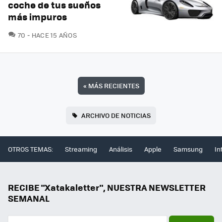
coche de tus sueños
más impuros
COMENTARIOS
70
HACE 15 AÑOS
«
MÁS RECIENTES
ARCHIVO DE NOTICIAS
OTROS TEMAS:
Streaming
Análisis
Apple
Samsung
In
RECIBE "Xatakaletter", NUESTRA NEWSLETTER
SEMANAL