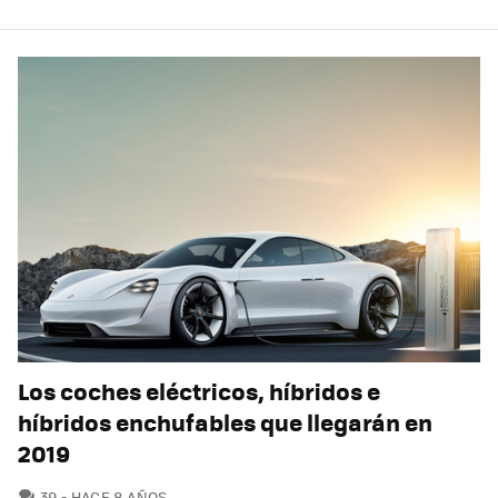
Los coches eléctricos, híbridos e
híbridos enchufables que llegarán en
2019
COMENTARIOS
39
HACE 8 AÑOS