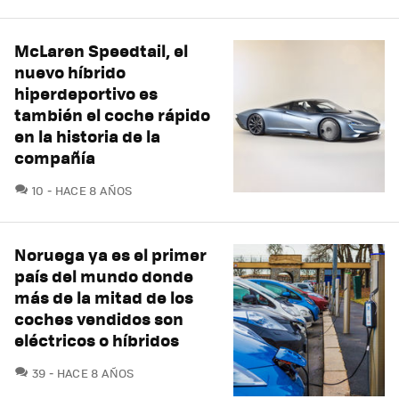
McLaren Speedtail, el
nuevo híbrido
hiperdeportivo es
también el coche rápido
en la historia de la
compañía
COMENTARIOS
10
HACE 8 AÑOS
Noruega ya es el primer
país del mundo donde
más de la mitad de los
coches vendidos son
eléctricos o híbridos
COMENTARIOS
39
HACE 8 AÑOS