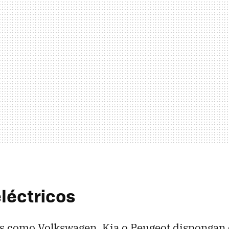
léctricos
 como Volkswagen, Kia o Peugeot dispongan 