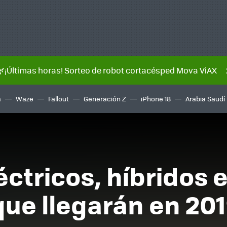
🌿¡Últimas horas! Sorteo de robot cortacésped Mova ViAX
a
Waze
Fallout
Generación Z
iPhone 18
Arabia Saudí
ctricos, híbridos e
ue llegarán en 20