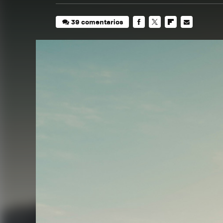
39 comentarios
FACEBOOK
TWITTER
FLIPBOARD
E-
MAIL