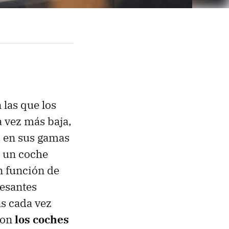
las que los
 vez más baja,
s en sus gamas
r un coche
n función de
resantes
s cada vez
son
los coches