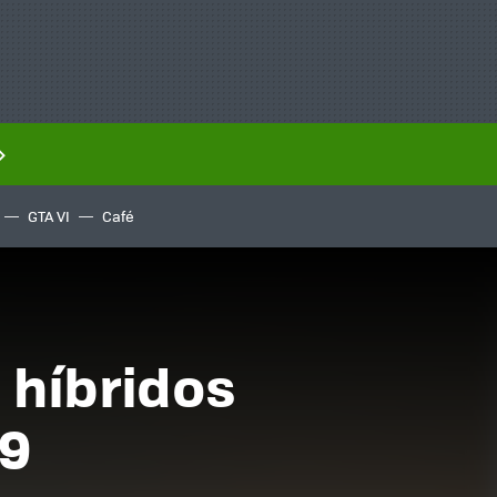
GTA VI
Café
 híbridos
19