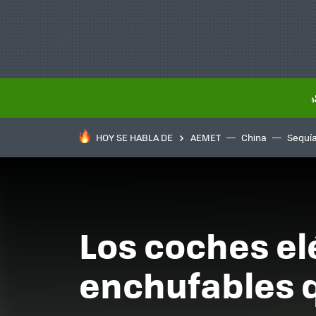
HOY SE HABLA DE
AEMET
China
Sequí
Los coches elé
enchufables q