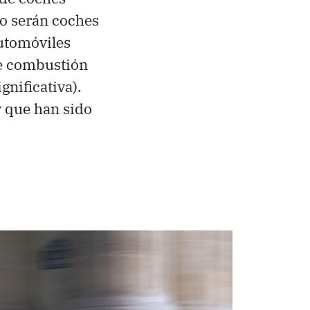
no serán coches
utomóviles
de combustión
nificativa).
 que han sido