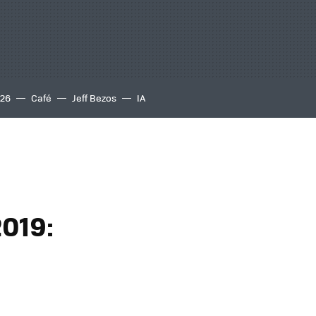
S26
Café
Jeff Bezos
IA
2019: