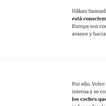
Håkan Samuelss
está conscien
Europa son coc
avance y hacia
Por ello, Volv
interna y se c
los coches qu