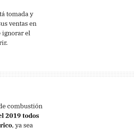
tá tomada y
us ventas en
 ignorar el
ir.
s de combustión
el 2019 todos
rico
, ya sea