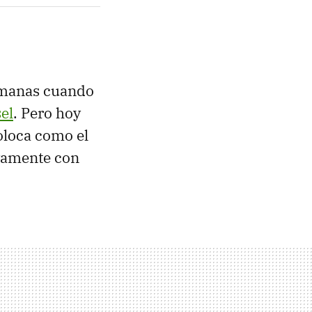
semanas cuando
el
. Pero hoy
oloca como el
ivamente con