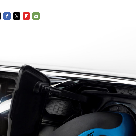
FACEBOOK
TWITTER
FLIPBOARD
E-
MAIL