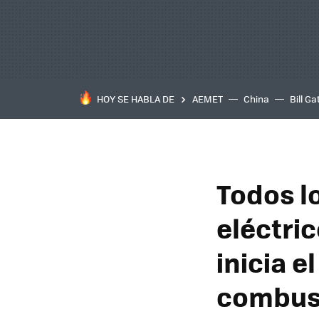
HOY SE HABLA DE
AEMET
China
Bill Ga
Todos l
eléctric
inicia e
combus