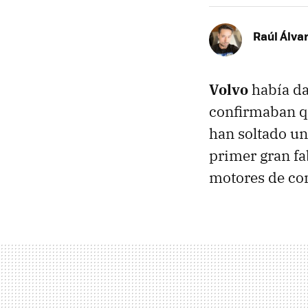
Raúl Álva
Volvo
había da
confirmaban 
han soltado u
primer gran fa
motores de co