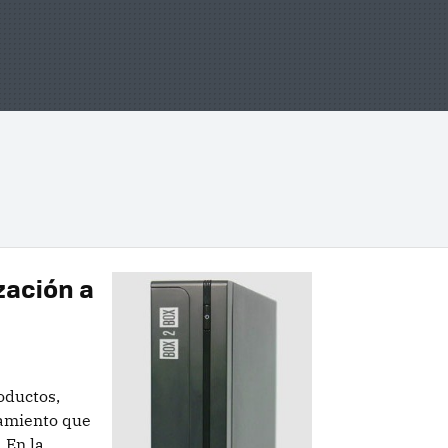
zación a
oductos,
namiento que
 En la