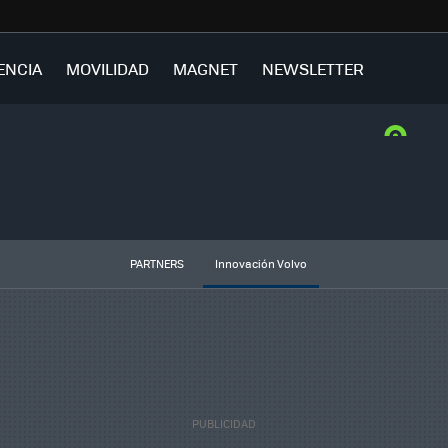
ENCIA
MOVILIDAD
MAGNET
NEWSLETTER
PARTNERS
Innovación Volvo