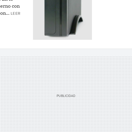
terno con
on...
LEER