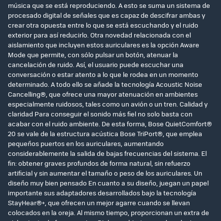
música que se está reproduciendo. A esto se suma un sistema de
procesado digital de señales que es capaz de descifrar ambas y
crear otra opuesta entre lo que se está escuchando y el ruido
exterior para así reducirlo. Otra novedad relacionada con el
aislamiento que incluyen estos auriculares es la opción Aware
Mode que permite, con sólo pulsar un botón, atenuar la
cancelación de ruido. Así, el usuario puede escuchar una
conversación o estar atento a lo que le rodea en un momento
determinado. A todo ello se añade la tecnología Acoustic Noise
Cancelling®, que ofrece una mayor atenuación en ambientes
especialmente ruidosos, tales como un avión o un tren. Calidad y
claridad Para conseguir el sonido más fiel no solo basta con
acabar con el ruido ambiente. De esta forma, Bose QuietComfort®
20 se vale de la estructura acústica Bose TriPort®, que emplea
pequeños puertos en los auriculares, aumentando
considerablemente la salida de bajas frecuencias del sistema. El
fin: obtener graves profundos de forma natural, sin refuerzo
artificial y sin aumentar el tamaño o peso de los auriculares. Un
diseño muy bien pensado En cuanto a su diseño, juegan un papel
importante sus adaptadores desarrollados bajo la tecnología
StayHear®+, que ofrecen un mejor agarre cuando se llevan
colocados en la oreja. Al mismo tiempo, proporcionan un extra de