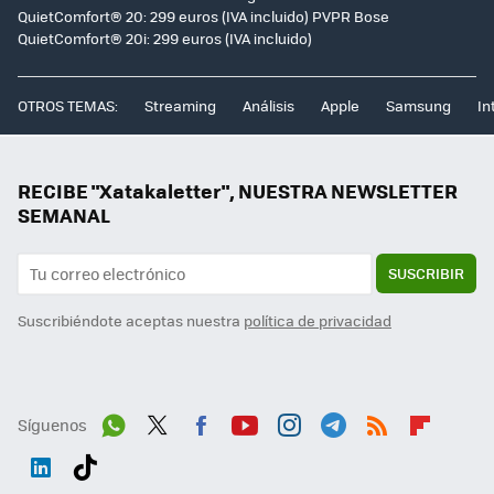
QuietComfort® 20: 299 euros (IVA incluido) PVPR Bose
QuietComfort® 20i: 299 euros (IVA incluido)
OTROS TEMAS:
Streaming
Análisis
Apple
Samsung
In
RECIBE "Xatakaletter", NUESTRA NEWSLETTER
SEMANAL
SUSCRIBIR
Suscribiéndote aceptas nuestra
política de privacidad
Síguenos
Wh
Twit
Fac
You
Inst
Tele
RSS
Flip
ats
ter
ebo
tub
agr
gra
boa