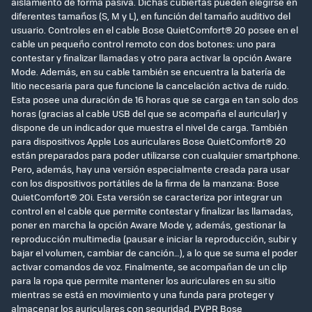
aislamiento de forma pasiva. Dichas cubiertas pueden elegirse en
diferentes tamaños (S, M y L), en función del tamaño auditivo del
usuario. Controles en el cable Bose QuietComfort® 20 posee en el
cable un pequeño control remoto con dos botones: uno para
contestar y finalizar llamadas y otro para activar la opción Aware
Mode. Además, en su cable también se encuentra la batería de
litio necesaria para que funcione la cancelación activa de ruido.
Esta posee una duración de 16 horas que se carga en tan solo dos
horas (gracias al cable USB del que se acompaña el auricular) y
dispone de un indicador que muestra el nivel de carga. También
para dispositivos Apple Los auriculares Bose QuietComfort® 20
están preparados para poder utilizarse con cualquier smartphone.
Pero, además, hay una versión especialmente creada para usar
con los dispositivos portátiles de la firma de la manzana: Bose
QuietComfort® 20i. Esta versión se caracteriza por integrar un
control en el cable que permite contestar y finalizar las llamadas,
poner en marcha la opción Aware Mode y, además, gestionar la
reproducción multimedia (pausar e iniciar la reproducción, subir y
bajar el volumen, cambiar de canción…), a lo que se suma el poder
activar comandos de voz. Finalmente, se acompañan de un clip
para la ropa que permite mantener los auriculares en su sitio
mientras se está en movimiento y una funda para proteger y
almacenar los auriculares con seguridad. PVPR Bose