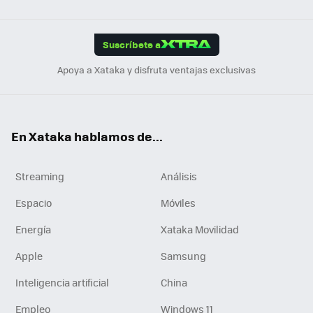
Link
Tikt
App
ok
e
am
m
rd
edI
ok
Suscríbete a
n
Apoya a Xataka y disfruta ventajas exclusivas
En Xataka hablamos de...
Streaming
Análisis
Espacio
Móviles
Energía
Xataka Movilidad
Apple
Samsung
Inteligencia artificial
China
Empleo
Windows 11