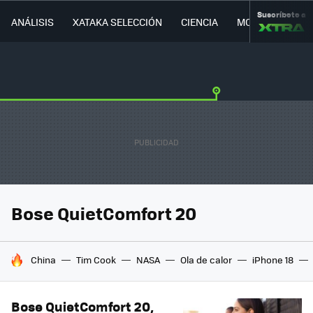
Suscríbete a
ANÁLISIS
XATAKA SELECCIÓN
CIENCIA
MOVILIDAD
Bose QuietComfort 20
HOY SE HABLA DE
China
Tim Cook
NASA
Ola de calor
iPhone 18
Bose QuietComfort 20,