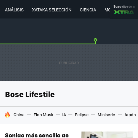
Suscríbete a
ANÁLISIS
XATAKA SELECCIÓN
CIENCIA
MOVILIDAD
Bose Lifestile
HOY SE HABLA DE
China
Elon Musk
IA
Eclipse
Miniserie
Japón
Sonido más sencillo de