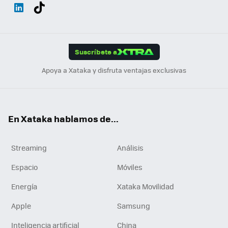
Wh
Twit
Fac
You
Inst
Tele
RSS
Flip
ats
ter
ebo
tub
agr
gra
boa
Link
Tikt
App
ok
e
am
m
rd
edI
ok
Suscríbete a
n
Apoya a Xataka y disfruta ventajas exclusivas
En Xataka hablamos de...
Streaming
Análisis
Espacio
Móviles
Energía
Xataka Movilidad
Apple
Samsung
Inteligencia artificial
China