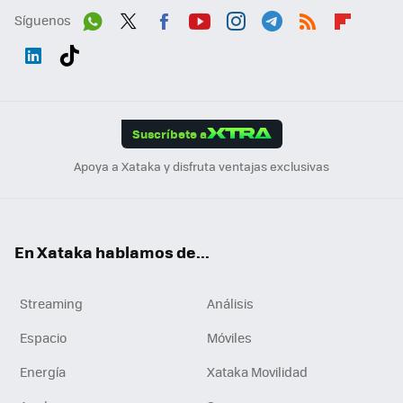
Síguenos
Wh
Twit
Fac
You
Inst
Tele
RSS
Flip
ats
ter
ebo
tub
agr
gra
boa
Link
Tikt
App
ok
e
am
m
rd
edI
ok
Suscríbete a
n
Apoya a Xataka y disfruta ventajas exclusivas
En Xataka hablamos de...
Streaming
Análisis
Espacio
Móviles
Energía
Xataka Movilidad