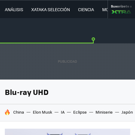
Suscríbete a
ANÁLISIS
XATAKA SELECCIÓN
CIENCIA
MOVILIDAD
Blu-ray UHD
HOY SE HABLA DE
China
Elon Musk
IA
Eclipse
Miniserie
Japón