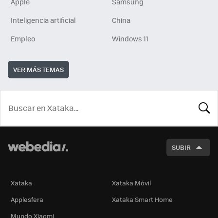
Apple
Samsung
Inteligencia artificial
China
Empleo
Windows 11
VER MÁS TEMAS
BUSCA
SUBIR
Xataka
Xataka Móvil
Applesfera
Xataka Smart Home
Mundo Xiaomi