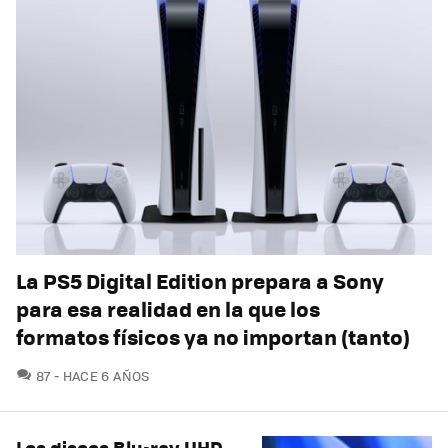
La PS5 Digital Edition prepara a Sony
para esa realidad en la que los
formatos físicos ya no importan (tanto)
COMENTARIOS
87
HACE 6 AÑOS
Los discos Blu-ray UHD